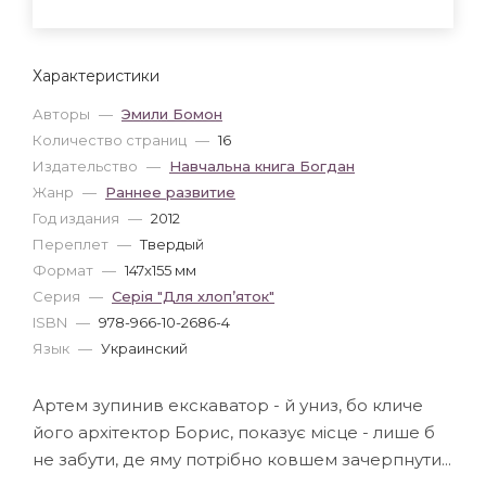
Характеристики
Авторы
—
Эмили Бомон
Количество страниц
—
16
Издательство
—
Навчальна книга Богдан
Жанр
—
Раннее развитие
Год издания
—
2012
Переплет
—
Твердый
Формат
—
147x155 мм
Серия
—
Серія "Для хлоп’яток"
ISBN
—
978-966-10-2686-4
Язык
—
Украинский
Артем зупинив екскаватор - й униз, бо кличе
його архітектор Борис, показує місце - лише б
не забути, де яму потрібно ковшем зачерпнути...