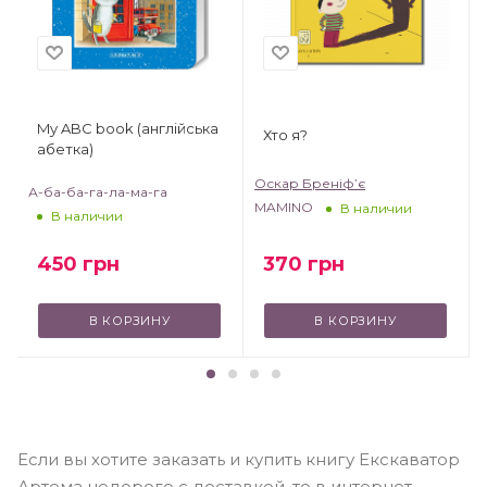
My ABC book (англійська
Хто я?
абетка)
Оскар Бреніф’є
А-ба-ба-га-ла-ма-га
MAMINO
В наличии
В наличии
370
грн
450
грн
В КОРЗИНУ
В КОРЗИНУ
Если вы хотите заказать и купить книгу Екскаватор
Артема недорого с доставкой, то в интернет-