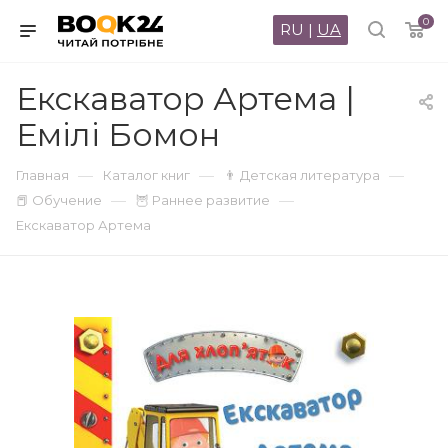
0
RU
|
UA
Екскаватор Артема |
Емілі Бомон
—
—
—
Главная
Каталог книг
👨 Детская литература
—
—
📕 Обучение
🦉 Раннее развитие
Екскаватор Артема