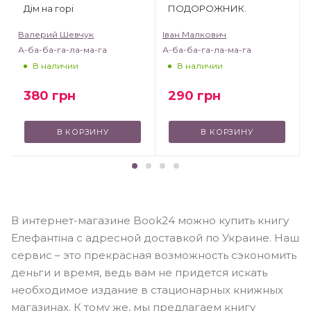
Дім на горі
ПОДОРОЖНИК.
Валерий Шевчук
Іван Малкович
А-ба-ба-га-ла-ма-га
А-ба-ба-га-ла-ма-га
В наличии
В наличии
380
грн
290
грн
В КОРЗИНУ
В КОРЗИНУ
В интернет-магазине Book24 можно купить книгу
Елефантіна с адресной доставкой по Украине. Наш
сервис – это прекрасная возможность сэкономить
деньги и время, ведь вам не придется искать
необходимое издание в стационарных книжных
магазинах. К тому же, мы предлагаем книгу