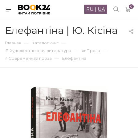
0
RU
|
UA
Елефантіна | Ю. Кісіна
—
—
Главная
Каталог книг
—
—
📒 Художественная литература
📜 Проза
—
⭐ Современная проза
Елефантіна