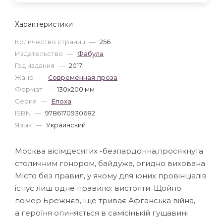
Характеристики
Количество страниц
—
256
Издательство
—
Фабула
Год издания
—
2017
Жанр
—
Современная проза
Формат
—
130x200 мм
Серия
—
Епоха
ISBN
—
9786170930682
Язык
—
Украинский
Москва вісімдесятих -безпардонна,просякнута
столичним гонором, байдужа, огидно вихована.
Місто без правил, у якому для юних провінціалів
існує лиш одне правило: вистояти. Щойно
помер Брежнєв, іще триває Афганська війна,
а героїня опиняється в самісінькій гущавині