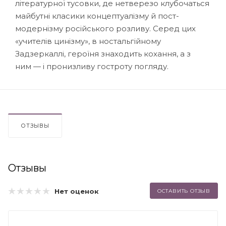
літературної тусовки, де нетверезо клубочаться
майбутні класики концептуалізму й пост­
модернізму російського розливу. Серед цих
«учителів цинізму», в ностальгійному
Задзеркаллі, героїня знаходить кохання, а з
ним — і пронизливу гостроту по­гляду.
ОТЗЫВЫ
Отзывы
Нет оценок
ОСТАВИТЬ ОТЗЫВ