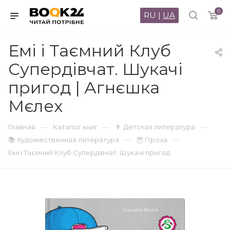
0
RU
|
UA
Емі і Таємний Клуб
Супердівчат. Шукачі
пригод | Агнєшка
Мєлех
—
—
—
Главная
Каталог книг
👨 Детская литература
—
—
📚 Художественная литература
🦉 Проза
Емі і Таємний Клуб Супердівчат. Шукачі пригод