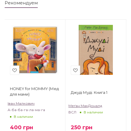
Рекомендуем
HONEY for MOMMY (Мед
Джуді Муді. Книга 1
для мами)
Іван Малкович
Меґан МакДоналд
А-ба-ба-га-ла-ма-га
ВСЛ
В наличии
В наличии
250
грн
400
грн