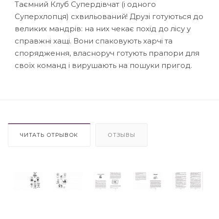
Таємний Клуб Супердівчат (і одного
Суперхлопця) схвильований! Друзі готуються до
великих мандрів: на них чекає похід до лісу у
справжні хащі. Вони спаковують харчі та
спорядження, власноруч готують прапори для
своїх команд і вирушають на пошуки пригод.
ЧИТАТЬ ОТРЫВОК
ОТЗЫВЫ