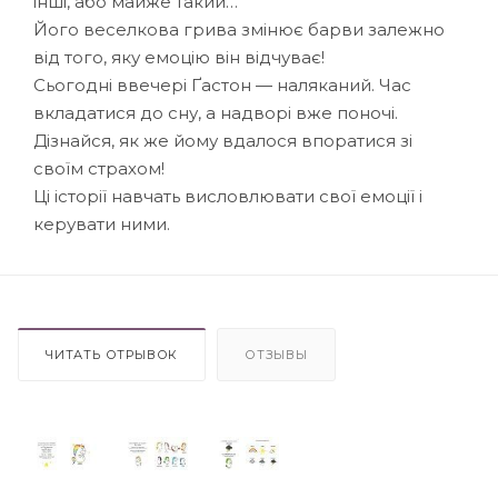
інші, або майже такий…
Його веселкова грива змінює барви залежно
від того, яку емоцію він відчуває!
Сьогодні ввечері Ґастон — наляканий. Час
вкладатися до сну, а надворі вже поночі.
Дізнайся, як же йому вдалося впоратися зі
своїм страхом!
Ці історії навчать висловлювати свої емоції і
керувати ними.
ЧИТАТЬ ОТРЫВОК
ОТЗЫВЫ