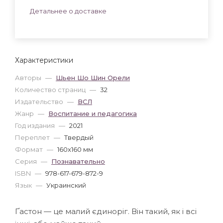
Детальнее о доставке
Характеристики
Авторы
—
Шьен Шо Шин Орели
Количество страниц
—
32
Издательство
—
ВСЛ
Жанр
—
Воспитание и педагогика
Год издания
—
2021
Переплет
—
Твердый
Формат
—
160x160 мм
Серия
—
Познавательно
ISBN
—
978-617-679-872-9
Язык
—
Украинский
Ґастон — це малий єдиноріг. Він такий, як і всі