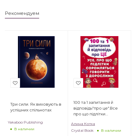
Рекомендуем
100 та 1 запитання й
Три сили. Як виховують в
відповідь"про це".Все
успішних спільнотах
про що підлітки
соромляться говорити з
Yakaboo Publishing
Алина Котка
дорослими
В наличии
Crystal Book
В наличии