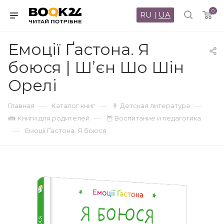
0
RU
|
UA
Емоції Ґастона. Я
боюся | Ш’єн Шо Шін
Орелі
—
—
—
Главная
Каталог книг
👨 Детская литература
—
👪 Книги для родителей
🦉 Воспитание и педагогика
—
Емоції Ґастона. Я боюся