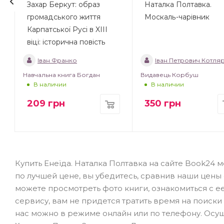
Захар Беркут: образ
Наталка Полтавка.
громадського життя
Москаль-чарівник
Карпатської Русі в XIII
віці: історична повість
Іван Франко
Іван Петрович Котляревс
Навчальна книга Богдан
Видавець Корбуш
В наличии
В наличии
209
грн
350
грн
Купить Енеїда. Наталка Полтавка на сайте Book24
по лучшей цене, вы убедитесь, сравнив наши цены 
можете просмотреть фото книги, ознакомиться с е
сервису, вам не придется тратить время на поиски
нас можно в режиме онлайн или по телефону. Осущ