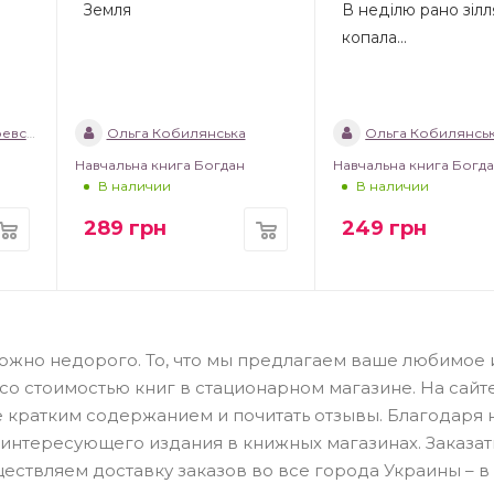
Земля
В неділю рано зілл
копала…
ький
Ольга Кобилянська
Ольга Кобилянсь
Навчальна книга Богдан
Навчальна книга Богд
В наличии
В наличии
289
грн
249
грн
 можно недорого. То, что мы предлагаем ваше любимое
со стоимостью книг в стационарном магазине. На сайт
е кратким содержанием и почитать отзывы. Благодаря
 интересующего издания в книжных магазинах. Заказать
ествляем доставку заказов во все города Украины – в