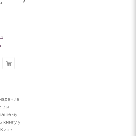
я
Романи Куліша.
Емансипантка
Мовчуще Божество
ка
Віктор Домонтович
Марко Вовчок
ан
Комора
Комора
В наличии
В наличии
320
грн
380
грн
 издание
е вы
 нашему
 книгу у
 Киев,