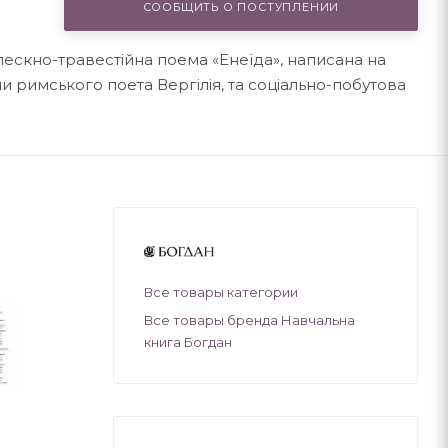
СООБЩИТЬ О ПОСТУПЛЕНИИ
лескно-травестійна поема «Енеїда», написана на
 римського поета Вергілія, та соціально-побутова
Все товары категории
Все товары бренда Навчальна
книга Богдан