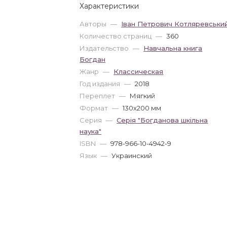
Характеристики
Авторы
—
Іван Петрович Котляревськи
Количество страниц
—
360
Издательство
—
Навчальна книга
Богдан
Жанр
—
Классическая
Год издания
—
2018
Переплет
—
Мягкий
Формат
—
130x200 мм
Серия
—
Серія "Богданова шкільна
наука"
ISBN
—
978-966-10-4942-9
Язык
—
Украинский