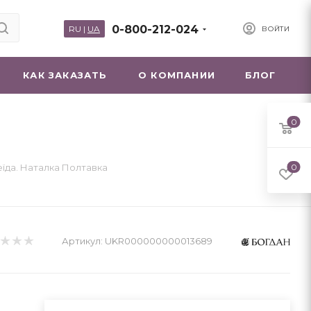
0-800-212-024
RU
|
UA
ВОЙТИ
КАК ЗАКАЗАТЬ
О КОМПАНИИ
БЛОГ
0
еїда. Наталка Полтавка
0
Артикул:
UKR000000000013689