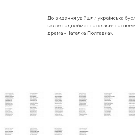
До видання увійшли українська бур
сюжет однойменної класичної поеми
драма «Наталка Полтавка».