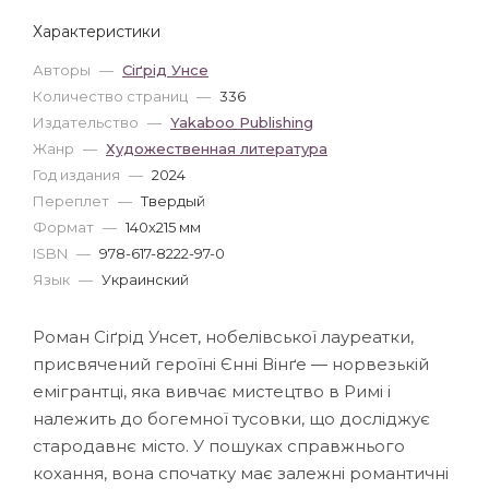
Характеристики
Авторы
—
Сіґрід Унсе
Количество страниц
—
336
Издательство
—
Yakaboo Publishing
Жанр
—
Художественная литература
Год издания
—
2024
Переплет
—
Твердый
Формат
—
140x215 мм
ISBN
—
978-617-8222-97-0
Язык
—
Украинский
Роман Сіґрід Унсет, нобелівської лауреатки,
присвячений героїні Єнні Вінґе — норвезькій
емігрантці, яка вивчає мистецтво в Римі і
належить до богемної тусовки, що досліджує
стародавнє місто. У пошуках справжнього
кохання, вона спочатку має залежні романтичні