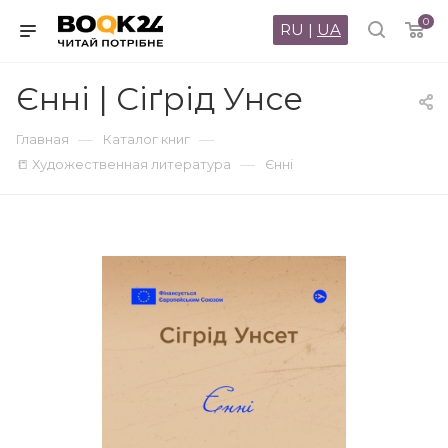
0
RU
|
UA
Єнні | Сіґрід Унсе
—
—
Главная
Каталог книг
—
📒 Художественная литература
Єнні