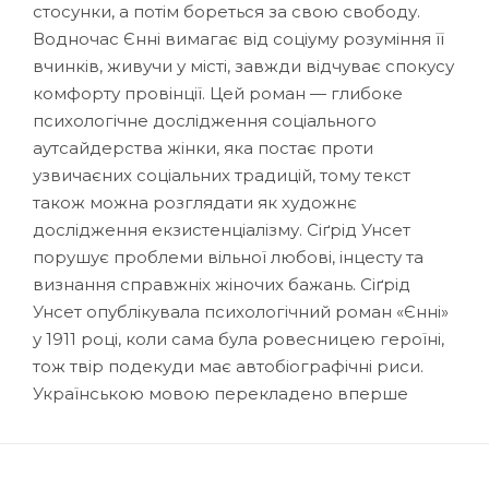
стосунки, а потім бореться за свою свободу.
Водночас Єнні вимагає від соціуму розуміння її
вчинків, живучи у місті, завжди відчуває спокусу
комфорту провінції. Цей роман — глибоке
психологічне дослідження соціального
аутсайдерства жінки, яка постає проти
узвичаєних соціальних традицій, тому текст
також можна розглядати як художнє
дослідження екзистенціалізму. Сіґрід Унсет
порушує проблеми вільної любові, інцесту та
визнання справжніх жіночих бажань. Сіґрід
Унсет опублікувала психологічний роман «Єнні»
у 1911 році, коли сама була ровесницею героїні,
тож твір подекуди має автобіографічні риси.
Українською мовою перекладено вперше