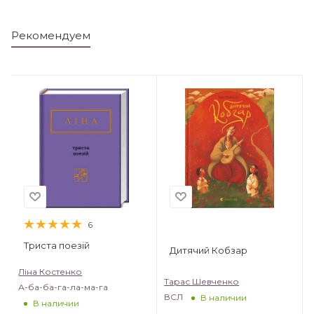
Рекомендуем
6
Триста поезій
Дитячий Кобзар
Ліна Костенко
Тарас Шевченко
А-ба-ба-га-ла-ма-га
ВСЛ
В наличии
В наличии