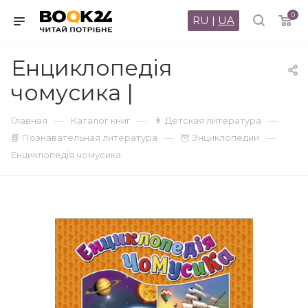
0
RU
|
UA
Енциклопедія
чомусика |
—
—
—
Главная
Каталог книг
👨 Детская литература
—
—
📘 Познавательная литература
🦉 Энциклопедии
Енциклопедія чомусика