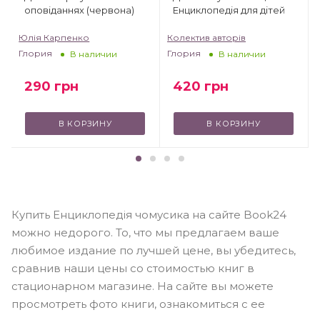
оповіданнях (червона)
Енциклопедія для дітей
Юлія Карпенко
Колектив авторів
Глория
Глория
В наличии
В наличии
290
грн
420
грн
В КОРЗИНУ
В КОРЗИНУ
Купить Енциклопедія чомусика на сайте Book24
можно недорого. То, что мы предлагаем ваше
любимое издание по лучшей цене, вы убедитесь,
сравнив наши цены со стоимостью книг в
стационарном магазине. На сайте вы можете
просмотреть фото книги, ознакомиться с ее