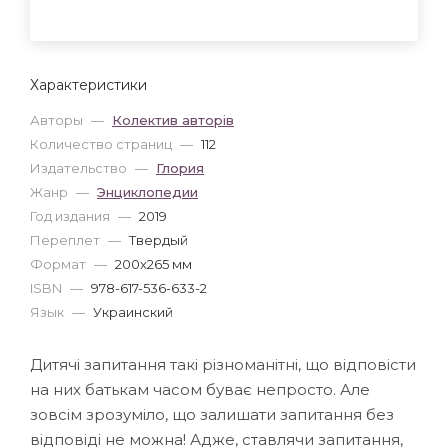
Характеристики
Авторы
—
Колектив авторів
Количество страниц
—
112
Издательство
—
Глория
Жанр
—
Энциклопедии
Год издания
—
2019
Переплет
—
Твердый
Формат
—
200x265 мм
ISBN
—
978-617-536-633-2
Язык
—
Украинский
Дитячі запитання такі різноманітні, що відповісти
на них батькам часом буває непросто. Але
зовсім зрозуміло, що залишати запитання без
відповіді не можна! Адже, ставлячи запитання,