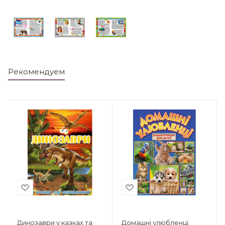
Рекомендуем
Динозаври у казках та
Домашні улюбленці.