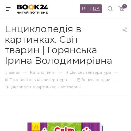
0
RU
|
UA
Енциклопедія в
картинках. Світ
тварин | Горянська
Ірина Володимирівна
—
—
—
Главная
Каталог книг
👨 Детская литература
—
—
📘 Познавательная литература
🦉 Энциклопедии
Енциклопедія в картинках. Світ тварин