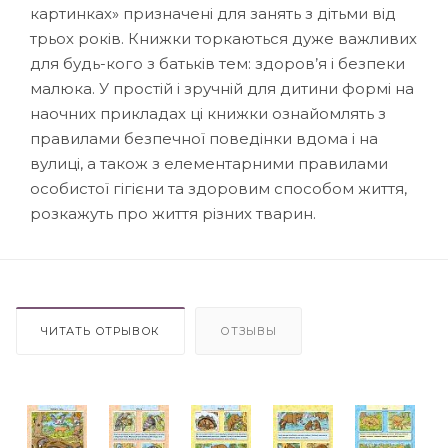
картинках» призначені для занять з дітьми від
трьох років. Книжки торкаються дуже важливих
для будь-кого з батьків тем: здоров’я і безпеки
малюка. У простій і зручній для дитини формі на
наочних прикладах ці книжки ознайомлять з
правилами безпечної поведінки вдома і на
вулиці, а також з елементарними правилами
особистої гігієни та здоровим способом життя,
розкажуть про життя різних тварин.
ЧИТАТЬ ОТРЫВОК
ОТЗЫВЫ