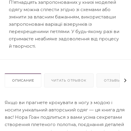
П’ятнадцять запропонованих у книзі моделей
одягу можна сплести згідно зі схемами або
змінити за власним бажанням, використавши
запропоновані варіації візерунків із
перехрещеними петлями. У будь-якому разі ви
отримаєте неабияке задоволення від процесу
й творчості.
ОПИСАНИЕ
ЧИТАТЬ ОТРЫВОК
ОТЗЫВЫ
Якщо ви прагнете крокувати в ногу з модою і
носити унікальний авторський одяг — ця книга для
вас! Нора Ґоан поділиться з вами усіма секретами
створення плетеного полотна, поєднання деталей