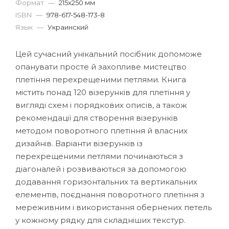
Формат
—
215x250 мм
ISBN
—
978-617-548-173-8
Язык
—
Украинский
Цей сучасний унікальний посібник допоможе
опанувати просте й захопливе мистецтво
плетіння перехрещеними петлями. Книга
містить понад 120 візерунків для плетіння у
вигляді схем і порядкових описів, а також
рекомендації для створення візерунків
методом поворотного плетіння й власних
дизайнів. Варіанти візерунків із
перехрещеними петлями починаються з
діагоналей і розвиваються за допомогою
додавання горизонтальних та вертикальних
елементів, поєднання поворотного плетіння з
мереживним і використання обернених петель
у кожному рядку для складніших текстур.