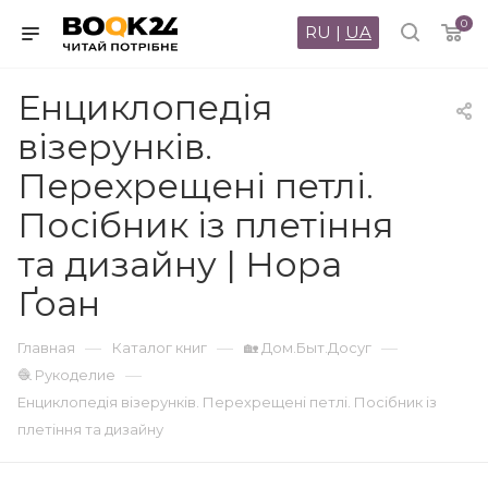
0
RU
|
UA
Енциклопедія
візерунків.
Перехрещені петлі.
Посібник із плетіння
та дизайну | Нора
Ґоан
—
—
—
Главная
Каталог книг
🏡 Дом.Быт.Досуг
—
🧶 Рукоделие
Енциклопедія візерунків. Перехрещені петлі. Посібник із
плетіння та дизайну