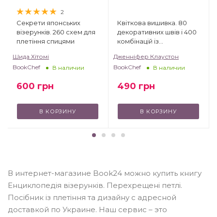
2
Секрети японських
Квіткова вишивка. 80
візерунків. 260 схем для
декоративних швів і 400
плетіння спицями
комбінацій із
різноманітними нитками
Шида Хітомі
Дженніфер Клаустон
BookChef
BookChef
В наличии
В наличии
600
грн
490
грн
В КОРЗИНУ
В КОРЗИНУ
В интернет-магазине Book24 можно купить книгу
Енциклопедія візерунків. Перехрещені петлі.
Посібник із плетіння та дизайну с адресной
доставкой по Украине. Наш сервис – это