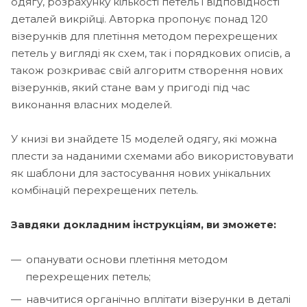
одягу, розрахунку кількості петель і відповідності
деталей викрійці. Авторка пропонує понад 120
візерунків для плетіння методом перехрещених
петель у вигляді як схем, так і порядкових описів, а
також розкриває свій алгоритм створення нових
візерунків, який стане вам у пригоді під час
виконання власних моделей.
У книзі ви знайдете 15 моделей одягу, які можна
плести за наданими схемами або використовувати
як шаблони для застосування нових унікальних
комбінацій перехрещених петель.
Завдяки докладним інструкціям, ви зможете:
опанувати основи плетіння методом
перехрещених петель;
навчитися органічно вплітати візерунки в деталі