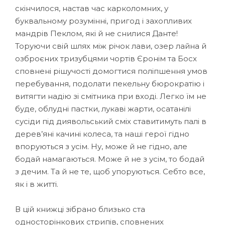
скінчилося, настав час карколомних, у
буквальному розумінні, пригод і захопливих
мандрів Пеклом, які й не снилися Данте!
Торуючи свій шлях між річок лави, озер лайна й
озброєних тризубцями чортів Єронім та Босх
сповнені рішучості домогтися поліпшення умов
перебування, подолати пекельну бюрократію і
витягти надію зі смітника при вході. Легко їм не
буде, облудні пастки, лукаві жарти, осатанілі
сусіди під диявольський сміх ставитимуть палі в
дерев’яні качині колеса, та наші герої гідно
впоруються з усім. Ну, може й не гідно, але
бодай намагаються. Може й не з усім, то бодай
з дечим. Та й не те, щоб упоруються. Себто все,
як і в житті.
В цій книжці зібрано близько ста
односторінкових стрипів, сповнених