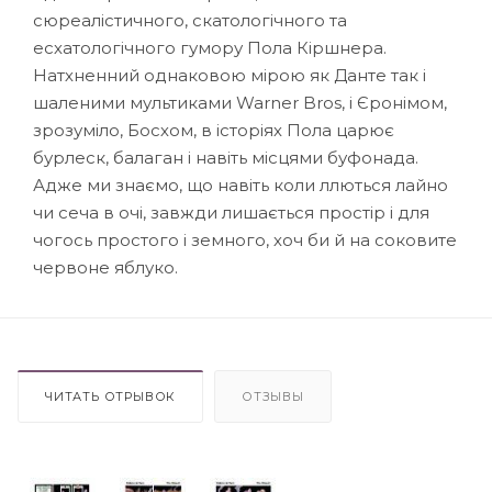
сюреалістичного, скатологічного та
есхатологічного гумору Пола Кіршнера.
Натхненний однаковою мірою як Данте так і
шаленими мультиками Warner Bros, і Єронімом,
зрозуміло, Босхом, в історіях Пола царює
бурлеск, балаган і навіть місцями буфонада.
Адже ми знаємо, що навіть коли ллються лайно
чи сеча в очі, завжди лишається простір і для
чогось простого і земного, хоч би й на соковите
червоне яблуко.
ЧИТАТЬ ОТРЫВОК
ОТЗЫВЫ