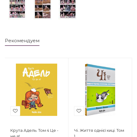
Рекомендуем
Крута Адель. Том 4 Це -
Чі. Життя однієї киці. Том
не я!
1