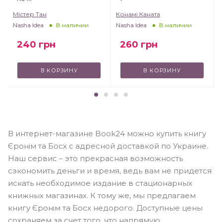
Містер Тан
Конамі Каната
Nasha Idea
Nasha Idea
В наличии
В наличии
240
грн
260
грн
В КОРЗИНУ
В КОРЗИНУ
В интернет-магазине Book24 можно купить книгу
Єронім та Босх с адресной доставкой по Украине.
Наш сервис – это прекрасная возможность
сэкономить деньги и время, ведь вам не придется
искать необходимое издание в стационарных
книжных магазинах. К тому же, мы предлагаем
книгу Єронім та Босх недорого. Доступные цены
сохраняем за счет того, что напрямую