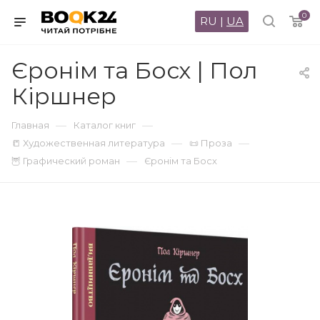
0
RU
|
UA
Єронім та Босх | Пол
Кіршнер
—
—
Главная
Каталог книг
—
—
📒 Художественная литература
📜 Проза
—
🦉 Графический роман
Єронім та Босх