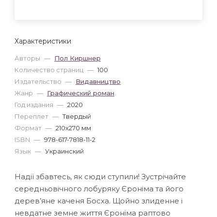
Характеристики
Авторы
—
Пол Киршнер
Количество страниц
—
100
Издательство
—
Видавництво
Жанр
—
Графический роман
Год издания
—
2020
Переплет
—
Твердый
Формат
—
210x270 мм
ISBN
—
978-617-7818-11-2
Язык
—
Украинский
Надії збавтесь, як сюди ступили! Зустрічайте
середньовічного лобуряку Єроніма та його
дерев’яне каченя Босха. Щойно злиденне і
невдатне земне життя Єроніма раптово