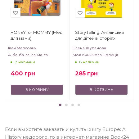
HONEY for MOMMY (Мед
Story telling. Англійська
для мами)
для дітей в історіях
Іван Малкович
Елена Жупанова
А-ба-ба-га-ла-ма-га
Моя Книжкова Полиця
В наличии
В наличии
400
грн
285
грн
В КОРЗИНУ
В КОРЗИНУ
Если вы хотите заказать и купить книгу Europe: A
History недорого, то в интернет-магазине Book24