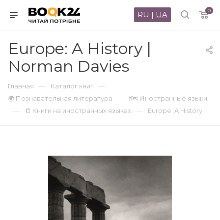
0
RU
|
UA
Europe: A History |
Norman Davies
—
—
Главная
Каталог книг
—
🌍 Познавательная литература
🗺 Иностранные языки
—
—
📒 Книги на иностранных языках
Europe: A History