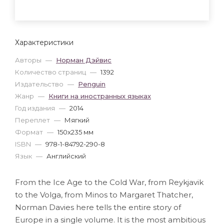
Характеристики
Авторы
—
Норман Дэйвис
Количество страниц
—
1392
Издательство
—
Penguin
Жанр
—
Книги на иностранных языках
Год издания
—
2014
Переплет
—
Мягкий
Формат
—
150x235 мм
ISBN
—
978-1-84792-290-8
Язык
—
Английский
From the Ice Age to the Cold War, from Reykjavik
to the Volga, from Minos to Margaret Thatcher,
Norman Davies here tells the entire story of
Europe in a single volume. It is the most ambitious