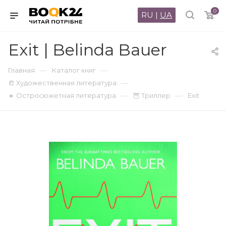
0
RU
|
UA
Exit | Belinda Bauer
—
—
Главная
Каталог книг
—
📒 Художественная литература
—
—
🔸 Остросюжетная литература
🦉 Триллер
Exit