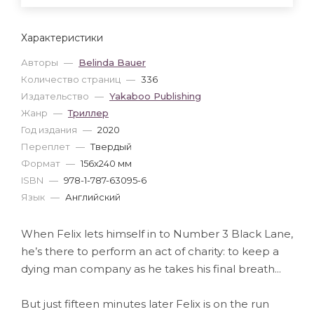
Характеристики
Авторы
—
Belinda Bauer
Количество страниц
—
336
Издательство
—
Yakaboo Publishing
Жанр
—
Триллер
Год издания
—
2020
Переплет
—
Твердый
Формат
—
156x240 мм
ISBN
—
978-1-787-63095-6
Язык
—
Английский
When Felix lets himself in to Number 3 Black Lane,
he’s there to perform an act of charity: to keep a
dying man company as he takes his final breath...
But just fifteen minutes later Felix is on the run