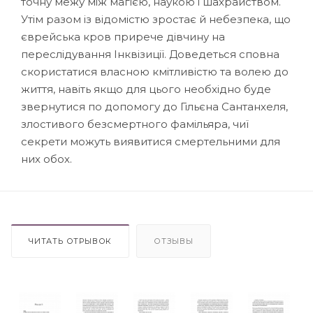
точну межу між магією, наукою і шахрайством.
Утім разом із відомістю зростає й небезпека, що
єврейська кров прирече дівчину на
переслідування Інквізиції. Доведеться сповна
скористатися власною кмітливістю та волею до
життя, навіть якщо для цього необхідно буде
звернутися по допомогу до Гільєна Сантанхеля,
злостивого безсмертного фамільяра, чиї
секрети можуть виявитися смертельними для
них обох.
ЧИТАТЬ ОТРЫВОК
ОТЗЫВЫ