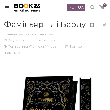
0
RU
|
UA
Фамільяр | Лі Бардуґо
—
—
Главная
Каталог книг
—
📒 Художественная литература
—
—
👽 Фантастика. Фэнтези. Ужасы
🦉 Фэнтези
Фамільяр