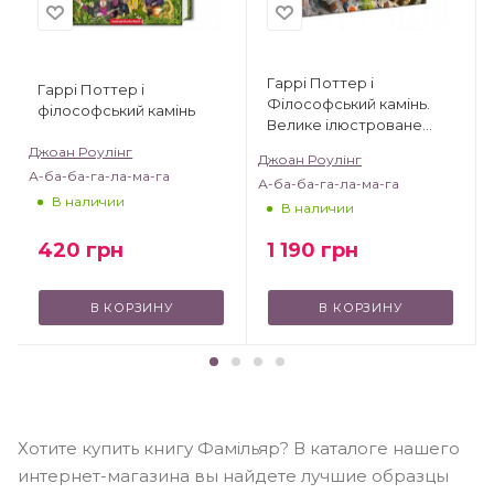
Гаррі Поттер і
Гаррі Поттер і
Філософський камінь.
філософський камінь
Велике ілюстроване
видання
Джоан Роулінг
Джоан Роулінг
А-ба-ба-га-ла-ма-га
А-ба-ба-га-ла-ма-га
В наличии
В наличии
420
грн
1 190
грн
В КОРЗИНУ
В КОРЗИНУ
Хотите купить книгу Фамільяр? В каталоге нашего
интернет-магазина вы найдете лучшие образцы