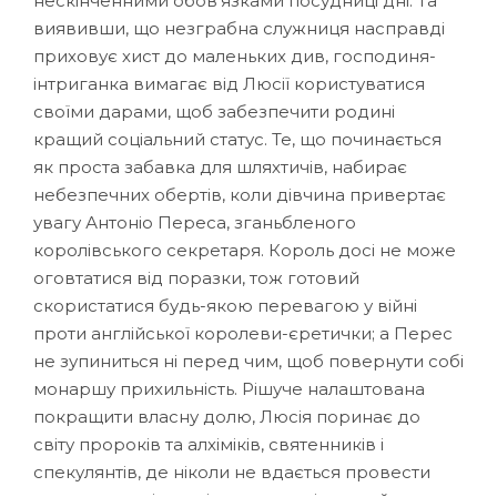
нескінченними обов’язками посудниці дні. Та
виявивши, що незграбна служниця насправді
приховує хист до маленьких див, господиня-
інтриганка вимагає від Люсії користуватися
своїми дарами, щоб забезпечити родині
кращий соціальний статус. Те, що починається
як проста забавка для шляхтичів, набирає
небезпечних обертів, коли дівчина привертає
увагу Антоніо Переса, зганьбленого
королівського секретаря. Король досі не може
оговтатися від поразки, тож готовий
скористатися будь-якою перевагою у війні
проти англійської королеви-єретички; а Перес
не зупиниться ні перед чим, щоб повернути собі
монаршу прихильність. Рішуче налаштована
покращити власну долю, Люсія поринає до
світу пророків та алхіміків, святенників і
спекулянтів, де ніколи не вдається провести