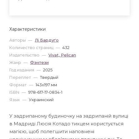
Характеристики
Авторы
—
Лі Бардуґо
Количество страниц
—
432
Издательство
—
Vivat, Pelican
Жанр
—
Фэнтези
Год издания
—
2025
Переплет
—
Твердый
Формат
—
143x197 мм
ISBN
—
978-617-17-0834-1
Язык
—
Украинский
У задрипаному будиночку на задрипаній вулиці
в Мадриді Люсія Котадо тихцем користується
магією, щоб полегшити наповнені