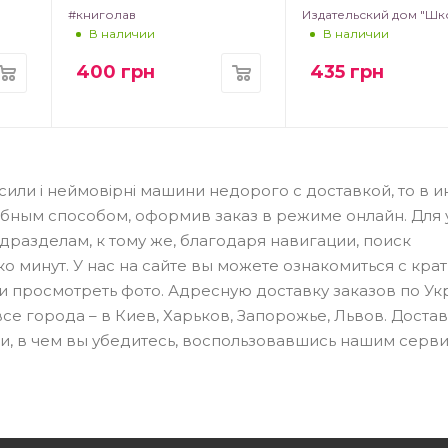
#книголав
Издательский дом "Шк
В наличии
В наличии
400
грн
435
грн
 сили і неймовірні машини недорого с доставкой, то в и
обным способом, оформив заказ в режиме онлайн. Для 
разделам, к тому же, благодаря навигации, поиск
о минут. У нас на сайте вы можете ознакомиться с кра
и просмотреть фото. Адресную доставку заказов по Ук
е города – в Киев, Харьков, Запорожье, Львов. Доста
жи, в чем вы убедитесь, воспользовавшись нашим серв