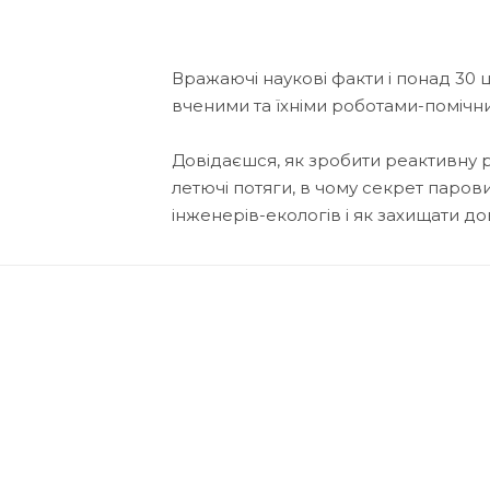
Вражаючі наукові факти і понад 30
вченими та їхніми роботами-помічни
Довідаєшся, як зробити реактивну р
летючі потяги, в чому секрет паров
інженерів-екологів і як захищати до