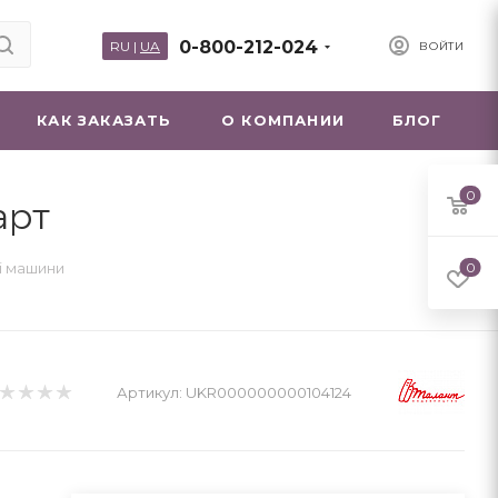
0-800-212-024
RU
|
UA
ВОЙТИ
КАК ЗАКАЗАТЬ
О КОМПАНИИ
БЛОГ
0
арт
і машини
0
Артикул:
UKR000000000104124