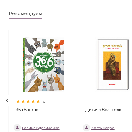
Рекомендуем
4
36 і 6 котів
Дитяча Євангелія
Галина Вдовиченко
Кость Лавро