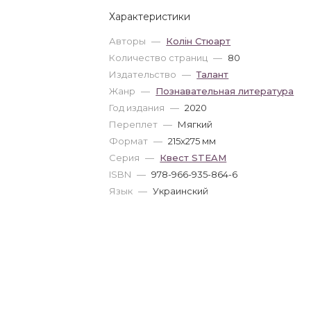
Характеристики
Авторы
—
Колін Стюарт
Количество страниц
—
80
Издательство
—
Талант
Жанр
—
Познавательная литература
Год издания
—
2020
Переплет
—
Мягкий
Формат
—
215x275 мм
Серия
—
Квест STEAM
ISBN
—
978-966-935-864-6
Язык
—
Украинский