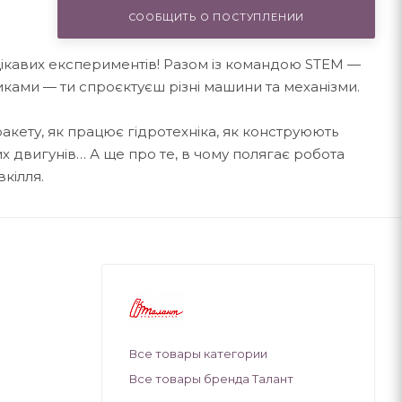
СООБЩИТЬ О ПОСТУПЛЕНИИ
 цікавих експериментів! Разом із командою STEM —
ками — ти спроєктуєш різні машини та механізми.
акету, як працює гідротехніка, як конструюють
их двигунів… А ще про те, в чому полягає робота
вкілля.
Все товары категории
Все товары бренда Талант