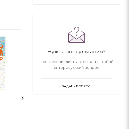
Нужна консультация?
Наши специалисты ответят на любой
интересующий вопрос
ЗАДАТЬ ВОПРОС
1
Білий зуб
Кіра й таємниц
Джек Лондон
Бодо Шефер