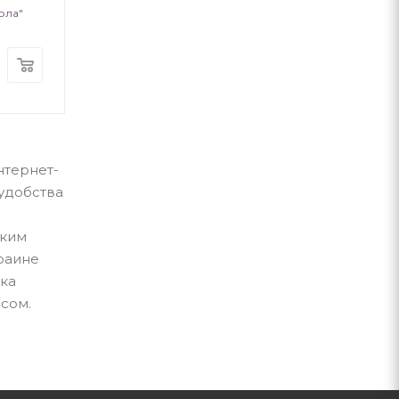
ола"
Фолио
ВСЛ
В наличии
В наличии
320
грн
280
грн
нтернет-
удобства
тким
раине
вка
исом.