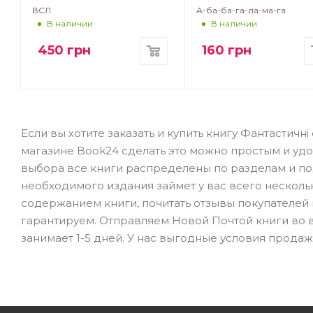
ВСЛ
А-ба-ба-га-ла-ма-га
В наличии
В наличии
450
грн
160
грн
Если вы хотите заказать и купить книгу Фантастичні
магазине Book24 сделать это можно простым и уд
выбора все книги распределены по разделам и под
необходимого издания займет у вас всего нескольк
содержанием книги, почитать отзывы покупателей 
гарантируем. Отправляем Новой Почтой книги во вс
занимает 1-5 дней. У нас выгодные условия прода