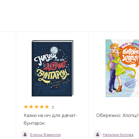
3
Казки на ніч для дівчат-
Обережно: Хлопці!
бунтарок
Елена Фавилли
Наталия Зотова