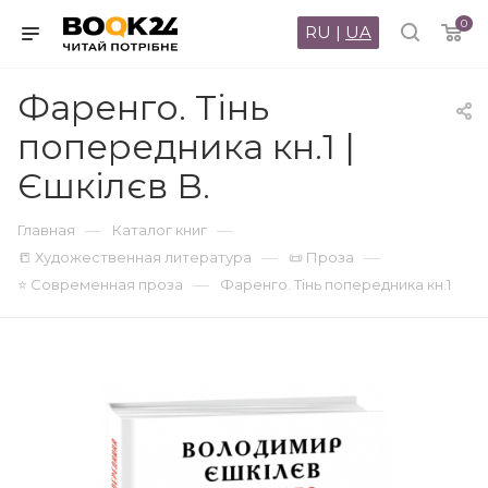
0
RU
|
UA
Фаренго. Тінь
попередника кн.1 |
Єшкiлєв В.
—
—
Главная
Каталог книг
—
—
📒 Художественная литература
📜 Проза
—
⭐ Современная проза
Фаренго. Тінь попередника кн.1