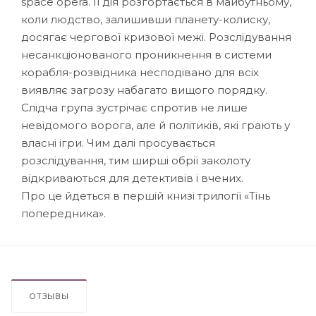
space opera. Її дія розгортається в майбутньому,
коли людство, залишивши планету-колиску,
досягає чергової кризової межі. Розслідування
несанкціонованого проникнення в системи
корабля-розвідника несподівано для всіх
виявляє загрозу набагато вищого порядку.
Слідча група зустрічає спротив не лише
невідомого ворога, але й політиків, які грають у
власні ігри. Чим далі просувається
розслідування, тим ширші обрії заколоту
відкриваються для детективів і вчених.
Про це йдеться в першій книзі трилогії «Тінь
попередника».
ОТЗЫВЫ