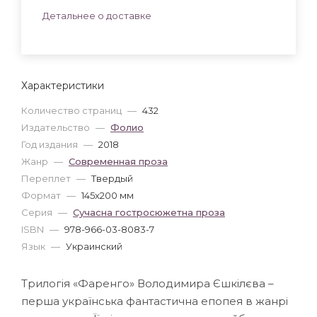
Детальнее о доставке
Характеристики
Количество страниц
—
432
Издательство
—
Фолио
Год издания
—
2018
Жанр
—
Современная проза
Переплет
—
Твердый
Формат
—
145x200 мм
Серия
—
Сучасна гостросюжетна проза
ISBN
—
978-966-03-8083-7
Язык
—
Украинский
Трилогія «Фаренго» Володимира Єшкілєва –
перша українська фантастична епопея в жанрі