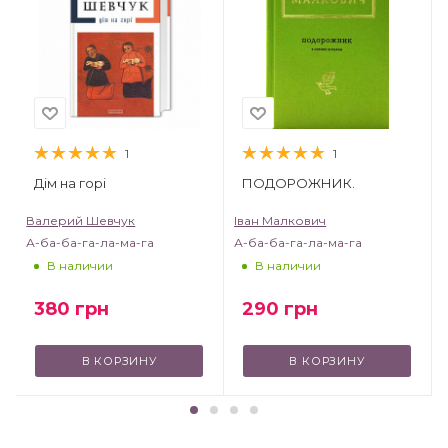
1
1
Дім на горі
ПОДОРОЖНИК.
Валерий Шевчук
Іван Малкович
А-ба-ба-га-ла-ма-га
А-ба-ба-га-ла-ма-га
В наличии
В наличии
380
грн
290
грн
В КОРЗИНУ
В КОРЗИНУ