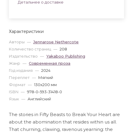
Детальнее о доставке
Характеристики
Авторы
—
Jennarose Nethercote
Количество страниц
—
208
Издательство
—
Yakaboo Publishing
Жанр
—
Современная проза
Год издания
—
2024
Переплет
—
Мягкий
Формат
—
130x200 мм
ISBN
—
978-0-593-31418-0
Язык
—
Английский
The stories in Fifty Beasts to Break Your Heart are
about the abomination that resides within us all.
That churning, clawing, ravenous yearning: the