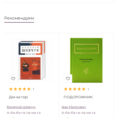
Рекомендуем
1
1
Дім на горі
ПОДОРОЖНИК.
Валерий Шевчук
Іван Малкович
А-ба-ба-га-ла-ма-га
А-ба-ба-га-ла-ма-га