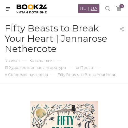
0
RU
|
UA
Fifty Beasts to Break
Your Heart | Jennarose
Nethercote
—
—
Главная
Каталог книг
—
—
📒 Художественная литература
📜 Проза
—
⭐ Современная проза
Fifty Beasts to Break Your Heart