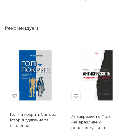
Рекомендуем
Голі чи покриті. Світова
Антикрихкість. Про
історія одягання та
(не)вразливе у
оголення
реальному житті