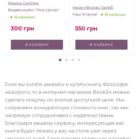
Мінеке Схіппер
Насім Ніколас Талеб
Видавництво "Ніка-Центр"
Наш Формат
В наличии
В наличии
300
грн
550
грн
В КОРЗИНУ
В КОРЗИНУ
Если вы хотите заказать и купить книгу Фiлософiя
недорого, то в интернет-магазине Book24 можно
сделать покупку по вполне доступной цене. Мы
сохраняем конкурентную стоимость книг, так как
напрямую сотрудничаем с издательствами.
Благодаря нашему сервису, интересующая вас
книга будет лежать у вас на столе уже через
несколько дней. Гарантируем адресную доставку