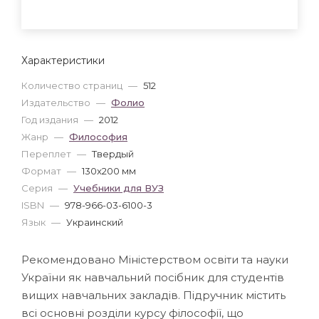
Характеристики
Количество страниц
—
512
Издательство
—
Фолио
Год издания
—
2012
Жанр
—
Философия
Переплет
—
Твердый
Формат
—
130x200 мм
Серия
—
Учебники для ВУЗ
ISBN
—
978-966-03-6100-3
Язык
—
Украинский
Рекомендовано Міністерством освіти та науки
України як навчальний посібник для студентів
вищих навчальних закладів. Підручник містить
всі основні розділи курсу філософії, що