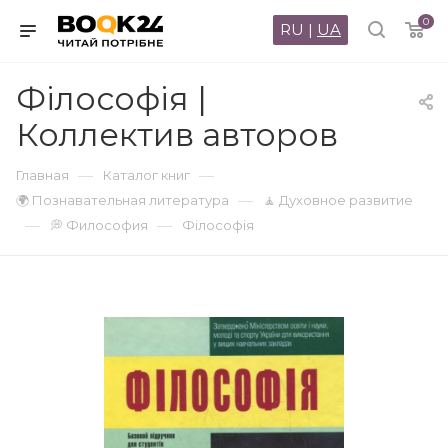
0
RU
|
UA
Фiлософiя |
Коллектив авторов
—
—
Главная
Каталог книг
—
🌍 Познавательная литература
🧘 Духовное развитие
—
—
💭 Философия
Фiлософiя