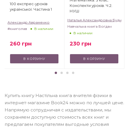
Математика. 3 клас.
100 експрес-уроків
Конспекти уроків. Ч.2.
української. Частина 1
НУШ
Наталья Александровна Будна
Александр Авраменко
Навчальна книга Богдан
#книголав
В наличии
В наличии
260
грн
230
грн
В КОРЗИНУ
В КОРЗИНУ
Купить книгу Настільна книга вчителя фізики в
интернет-магазине Book24 можно по лучшей цене.
Напрямую сотрудничая с издательствами, мы
сохраняем доступную стоимость всех книг и
предлагаем покупателям выгодные условия