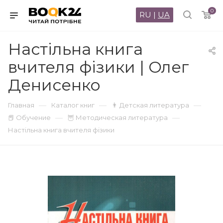
0
RU
|
UA
Настільна книга
вчителя фізики | Олег
Денисенко
—
—
—
Главная
Каталог книг
👨 Детская литература
—
—
📕 Обучение
🦉 Методическая литература
Настільна книга вчителя фізики