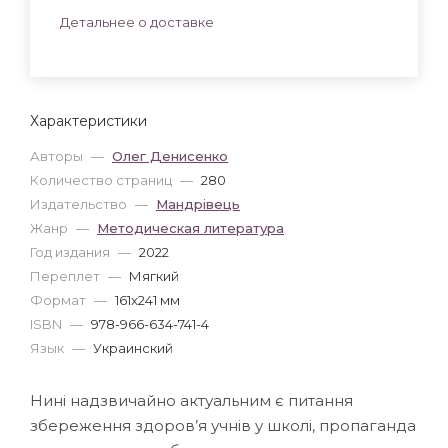
Детальнее о доставке
Характеристики
Авторы
—
Олег Денисенко
Количество страниц
—
280
Издательство
—
Мандрівець
Жанр
—
Методическая литература
Год издания
—
2022
Переплет
—
Мягкий
Формат
—
161x241 мм
ISBN
—
978-966-634-741-4
Язык
—
Украинский
Нині надзвичайно актуальним є питання
збереження здоров’я учнів у школі, пропаганда