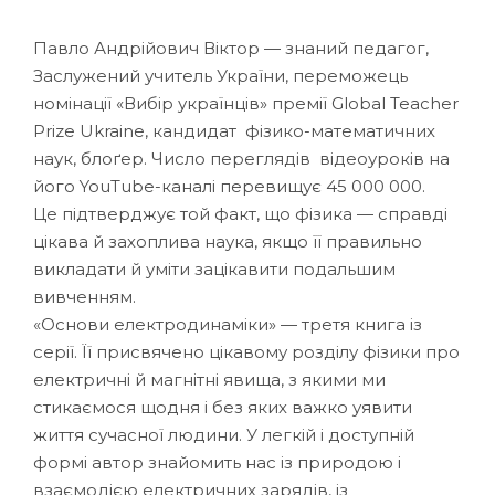
Павло Андрійович Віктор — знаний педагог,
Заслужений учитель України, переможець
номінації «Вибір українців» премії Global Teacher
Prize Ukraine, кандидат фізико-математичних
наук, блоґер. Число переглядів відеоуроків на
його YouTube-каналі перевищує 45 000 000.
Це підтверджує той факт, що фізика — справді
цікава й захоплива наука, якщо її правильно
викладати й уміти зацікавити подальшим
вивченням.
«Основи електродинаміки» — третя книга із
серії. Її присвячено цікавому розділу фізики про
електричні й магнітні явища, з якими ми
стикаємося щодня і без яких важко уявити
життя сучасної людини. У легкій і доступній
формі автор знайомить нас із природою і
взаємодією електричних зарядів, із