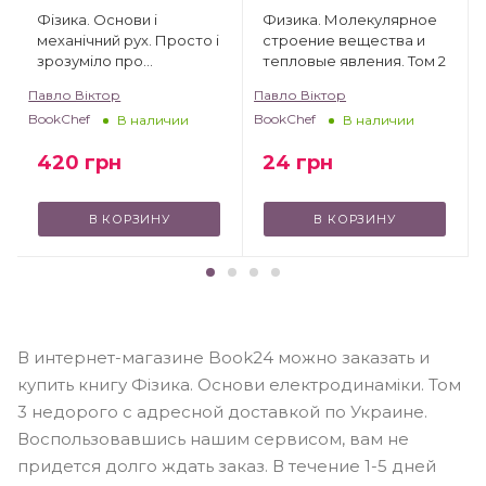
Фізика. Основи і
Физика. Молекулярное
механічний рух. Просто і
строение вещества и
зрозуміло про
тепловые явления. Том 2
фундаментальну науку
Павло Віктор
Павло Віктор
BookChef
BookChef
В наличии
В наличии
420
грн
24
грн
В КОРЗИНУ
В КОРЗИНУ
В интернет-магазине Book24 можно заказать и
купить книгу Фізика. Основи електродинаміки. Том
3 недорого с адресной доставкой по Украине.
Воспользовавшись нашим сервисом, вам не
придется долго ждать заказ. В течение 1-5 дней