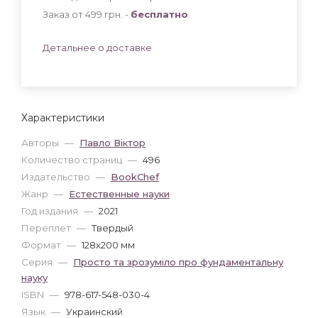
Заказ от 499 грн. -
бесплатно
.
Детальнее о доставке
Характеристики
Авторы
—
Павло Віктор
Количество страниц
—
496
Издательство
—
BookChef
Жанр
—
Естественные науки
Год издания
—
2021
Переплет
—
Твердый
Формат
—
128x200 мм
Серия
—
Просто та зрозуміло про фундаментальну
науку
ISBN
—
978-617-548-030-4
Язык
—
Украинский