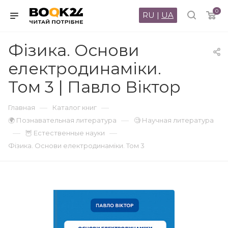
0
RU
|
UA
Фізика. Основи
електродинаміки.
Том 3 | Павло Віктор
—
—
Главная
Каталог книг
—
🌍 Познавательная литература
🧐 Научная литература
—
—
🦉 Естественные науки
Фізика. Основи електродинаміки. Том 3