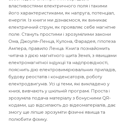
властивостями електричного поля і такими
його характеристиками, як напруга, потенціал,
енергія. Із книги ми дізнаємося, як виникає
електричний струм, як проявляє себе магнітне
поле. Стануть простими і зрозумілими закони
Ома, Джоуля–Ленца, Кулона, Фарадея, гіпотеза
Ампера, правило Ленца. Книга познайомить
читача з дією магнітного щита Землі, з явищами
електромагнітної індукції та надпровідності,
пояснить дію електровимірювальних приладів,
будову реостатів і конденсаторів, роботу
електродвигунів. Усі ці теми, які викладено у
книзі, вивчають у шкільній програмі. Проста і
зрозуміла подача матеріалу з бонусними QR-
кодами, що відсилають до відеоматеріалів, дає
змогу ще ліпше зрозуміти фізичні явища та
полюбити фізику.