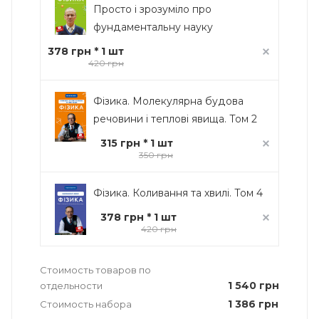
Просто і зрозуміло про
фундаментальну науку
378 грн * 1 шт
420 грн
Фізика. Молекулярна будова
речовини і теплові явища. Том 2
315 грн * 1 шт
350 грн
Фізика. Коливання та хвилі. Том 4
378 грн * 1 шт
420 грн
Стоимость товаров по
1 540 грн
отдельности
1 386 грн
Стоимость набора