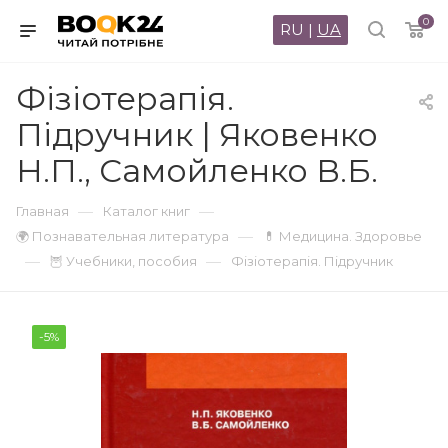
0
RU
|
UA
Фізіотерапія.
Підручник | Яковенко
Н.П., Самойленко В.Б.
—
—
Главная
Каталог книг
—
🌍 Познавательная литература
💊 Медицина. Здоровье
—
—
🦉 Учебники, пособия
Фізіотерапія. Підручник
-5%