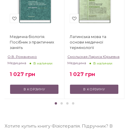
Медична біологія.
Латинська мова та
Посібник з практичних
основи медичної
занять
термінології
О.В. Романенко
Смольская Лариса Юрьевна
Медицина
Медицина
В наличии
В наличии
1 027
грн
1 027
грн
В КОРЗИНУ
В КОРЗИНУ
Хотите купить книгу Фізіотерапія. Підручник? В