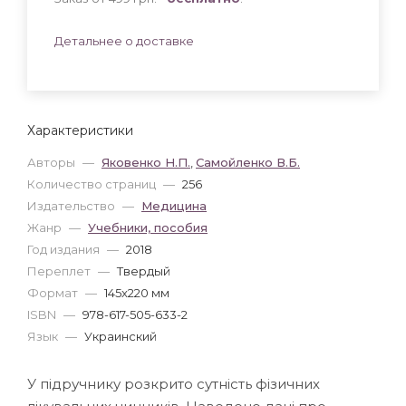
Детальнее о доставке
Характеристики
Авторы
—
Яковенко Н.П.
,
Самойленко В.Б.
Количество страниц
—
256
Издательство
—
Медицина
Жанр
—
Учебники, пособия
Год издания
—
2018
Переплет
—
Твердый
Формат
—
145x220 мм
ISBN
—
978-617-505-633-2
Язык
—
Украинский
У підручнику розкрито сутність фізичних