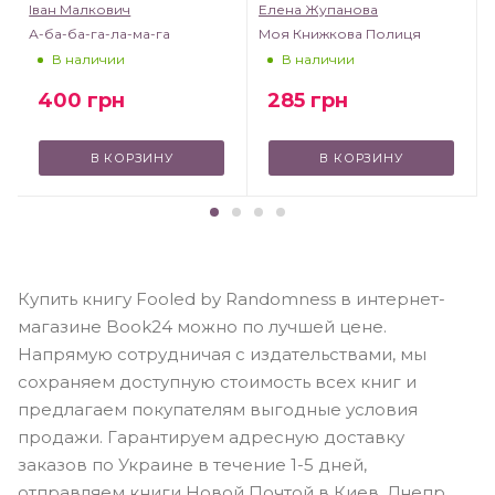
Іван Малкович
Елена Жупанова
А-ба-ба-га-ла-ма-га
Моя Книжкова Полиця
В наличии
В наличии
400
грн
285
грн
В КОРЗИНУ
В КОРЗИНУ
Купить книгу Fooled by Randomness в интернет-
магазине Book24 можно по лучшей цене.
Напрямую сотрудничая с издательствами, мы
сохраняем доступную стоимость всех книг и
предлагаем покупателям выгодные условия
продажи. Гарантируем адресную доставку
заказов по Украине в течение 1-5 дней,
отправляем книги Новой Почтой в Киев, Днепр,