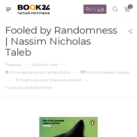
0
RU
|
UA
Fooled by Randomness
| Nassim Nicholas
Taleb
—
—
Главная
Каталог книг
—
🌍 Познавательная литература
🗺 Иностранные языки
—
—
📒 Книги на иностранных языках
Fooled by Randomness