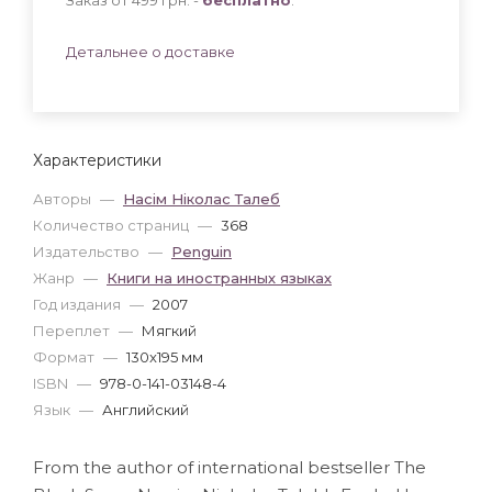
Детальнее о доставке
Характеристики
Авторы
—
Насім Ніколас Талеб
Количество страниц
—
368
Издательство
—
Penguin
Жанр
—
Книги на иностранных языках
Год издания
—
2007
Переплет
—
Мягкий
Формат
—
130x195 мм
ISBN
—
978-0-141-03148-4
Язык
—
Английский
From the author of international bestseller The