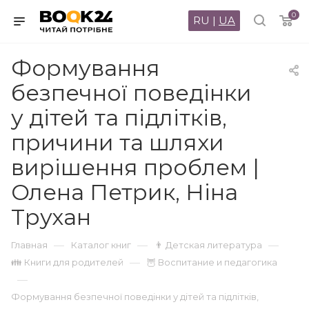
0
RU
|
UA
Формування
безпечної поведінки
у дітей та підлітків,
причини та шляхи
вирішення проблем |
Олена Петрик, Ніна
Трухан
—
—
—
Главная
Каталог книг
👨 Детская литература
—
👪 Книги для родителей
🦉 Воспитание и педагогика
—
Формування безпечної поведінки у дітей та підлітків,