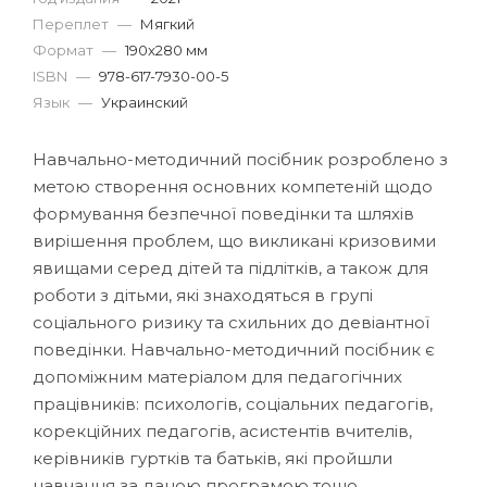
Переплет
—
Мягкий
Формат
—
190x280 мм
ISBN
—
978-617-7930-00-5
Язык
—
Украинский
Навчально-методичний посібник розроблено з
метою створення основних компетеній щодо
формування безпечної поведінки та шляхів
вирішення проблем, що викликані кризовими
явищами серед дітей та підлітків, а також для
роботи з дітьми, які знаходяться в групі
соціального ризику та схильних до девіантної
поведінки. Навчально-методичний посібник є
допоміжним матеріалом для педагогічних
працівників: психологів, соціальних педагогів,
корекційних педагогів, асистентів вчителів,
керівників гуртків та батьків, які пройшли
навчання за даною програмою тощо.