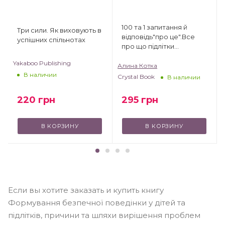
100 та 1 запитання й
Три сили. Як виховують в
відповідь"про це".Все
успішних спільнотах
про що підлітки
соромляться говорити з
Yakaboo Publishing
дорослими
Алина Котка
В наличии
Crystal Book
В наличии
220
грн
295
грн
В КОРЗИНУ
В КОРЗИНУ
Если вы хотите заказать и купить книгу
Формування безпечної поведінки у дітей та
підлітків, причини та шляхи вирішення проблем