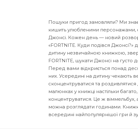
Пошуки пригод замовляли? Ми знаєм
кишить улюбленими персонажами, с
Джонсі. Кожен день — новий розвор
«FORTNITE. Куди подівся Джонсі?» 
дитину незвичайною книжкою, зверн
FORTNITE, шукати Джонсі на густо д
Перед вами відкриється понад десято
них. Усередині на дитину чекають в
сконцентруватися та роздивлятися 
малюнках у книжці настільки багато
концентруватися. Це ж віммельбух, 
можна розглядати годинами. Книжк
всередині найпопулярнішої гри й з