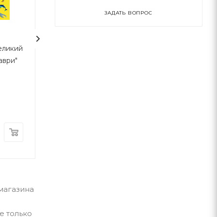
ЗАДАТЬ ВОПРОС
еликий
Розповіді в картинках
Розгублений ді
аври"
Браян Кронин
Глория
Читариум
В наличии
В наличии
290
грн
181
грн
-магазина
е только