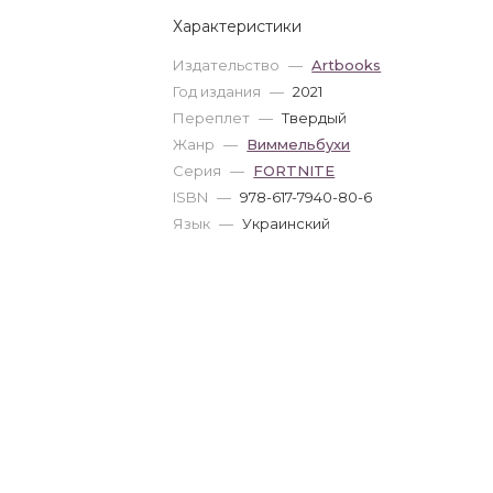
Характеристики
Издательство
—
Artbooks
Год издания
—
2021
Переплет
—
Твердый
Жанр
—
Виммельбухи
Серия
—
FORTNITE
ISBN
—
978-617-7940-80-6
Язык
—
Украинский