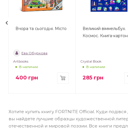
т
Вчора та сьогодні. Місто
Великий віммельбух.
Космос. Книга-картон
Ева Обуркова
Artbooks
Crystal Book
В наличии
В наличии
400
грн
285
грн
Хотите купить книгу FORTNITE Official. Куди подівс
вы найдете лучшие образцы художественной лите
отечественной и мировой поэзии. Все книги предл