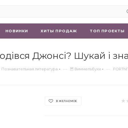
НОВИНКИ
ХИТЫ ПРОДАЖ
ТОП ПРОЕКТЫ
подівся Джонсі? Шукай і зн
—
—
 Познавательная литература
🦉 Виммельбухи
FORTNIT
В ЖЕЛАЕМОЕ