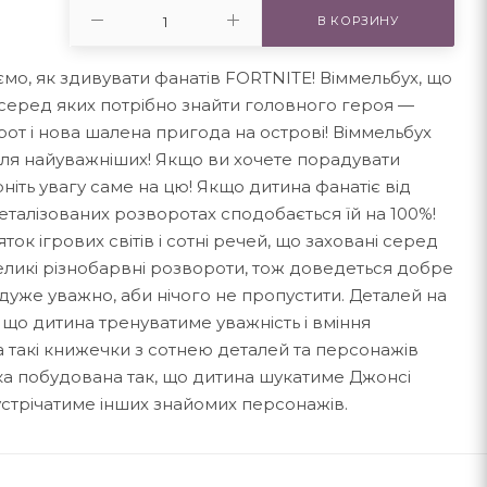
В КОРЗИНУ
о, як здивувати фанатів FORTNITE! Віммельбух, що
еред яких потрібно знайти головного героя —
от і нова шалена пригода на острові! Віммельбух
для найуважніших! Якщо ви хочете порадувати
іть увагу саме на цю! Якщо дитина фанатіє від
еталізованих розворотах сподобається їй на 100%!
к ігрових світів і сотні речей, що заховані серед
еликі різнобарвні розвороти, тож доведеться добре
дуже уважно, аби нічого не пропустити. Деталей на
, що дитина тренуватиме уважність і вміння
а такі книжечки з сотнею деталей та персонажів
а побудована так, що дитина шукатиме Джонсі
устрічатиме інших знайомих персонажів.