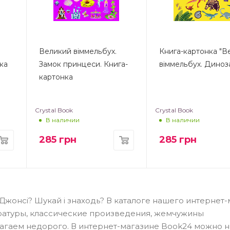
Великий віммельбух.
Книга-картонка "В
ка
Замок принцеси. Книга-
віммельбух. Диноз
картонка
Crystal Book
Crystal Book
В наличии
В наличии
285
грн
285
грн
я Джонсі? Шукай і знаходь? В каталоге нашего интернет
ратуры, классические произведения, жемчужины
агаем недорого. В интернет-магазине Book24 можно н