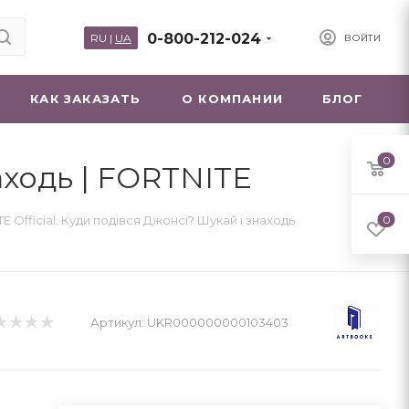
0-800-212-024
RU
|
UA
ВОЙТИ
КАК ЗАКАЗАТЬ
О КОМПАНИИ
БЛОГ
0
аходь | FORTNITE
E Official. Куди подівся Джонсі? Шукай і знаходь
0
Артикул:
UKR000000000103403