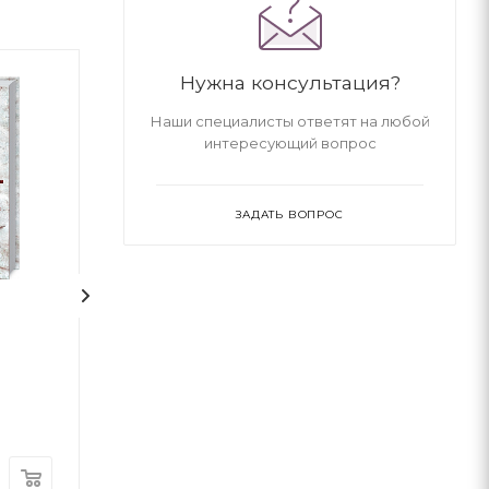
Нужна консультация?
Наши специалисты ответят на любой
интересующий вопрос
ЗАДАТЬ ВОПРОС
Ґаннібал. Том 2
Вурдило
Масаакі Ніномія
Анатолій Шкар
Nasha Idea
Книгоноша
В наличии
В наличии
240
грн
255
грн