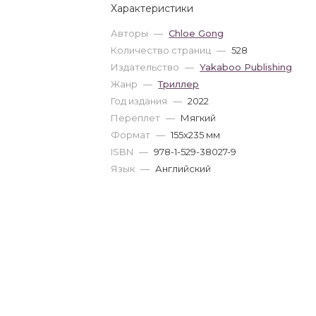
Характеристики
Авторы
—
Chloe Gong
Количество страниц
—
528
Издательство
—
Yakaboo Publishing
Жанр
—
Триллер
Год издания
—
2022
Переплет
—
Мягкий
Формат
—
155x235 мм
ISBN
—
978-1-529-38027-9
Язык
—
Английский