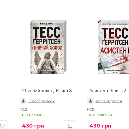
Убивчий холод. Книга 8
Асистент. Книга 2
Тесс Ґеррітсен
Тесс Ґеррітсен
КСД
КСД
В наличии
В наличии
430
грн
430
грн