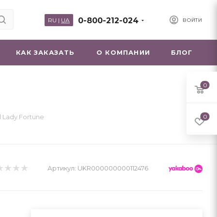
0-800-212-024
RU
|
UA
ВОЙТИ
КАК ЗАКАЗАТЬ
О КОМПАНИИ
БЛОГ
0
l Lady Fortune
0
Артикул:
UKR000000000112476