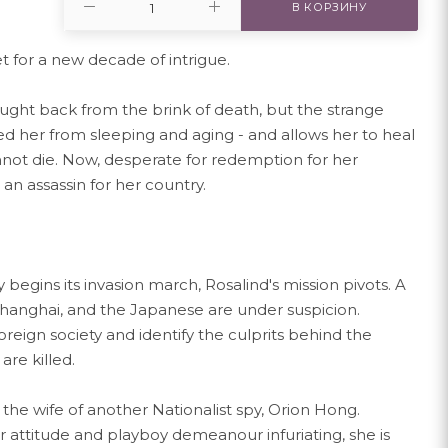
В КОРЗИНУ
set for a new decade of intrigue.
ught back from the brink of death, but the strange
d her from sleeping and aging - and allows her to heal
nnot die. Now, desperate for redemption for her
s an assassin for her country.
egins its invasion march, Rosalind's mission pivots. A
 Shanghai, and the Japanese are under suspicion.
foreign society and identify the culprits behind the
are killed.
the wife of another Nationalist spy, Orion Hong.
er attitude and playboy demeanour infuriating, she is