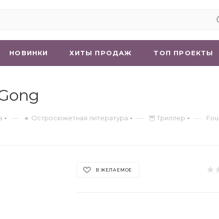
НОВИНКИ
ХИТЫ ПРОДАЖ
ТОП ПРОЕКТЫ
 Gong
—
—
—
а
🔸 Остросюжетная литература
🦉 Триллер
Fou
В ЖЕЛАЕМОЕ