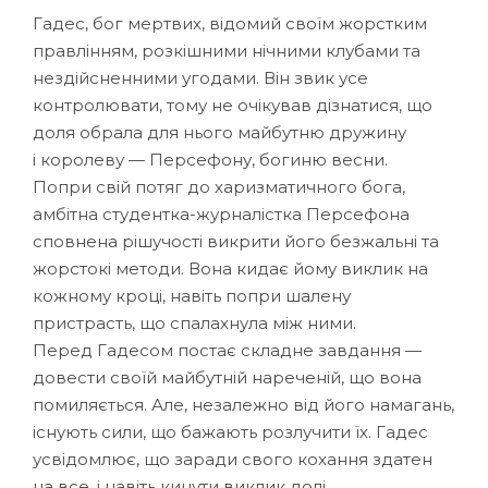
Гадес, бог мертвих, відомий своїм жорстким
правлінням, розкішними нічними клубами та
нездійсненними угодами. Він звик усе
контролювати, тому не очікував дізнатися, що
доля обрала для нього майбутню дружину
і королеву — Персефону, богиню весни.
Попри свій потяг до харизматичного бога,
амбітна студентка-журналістка Персефона
сповнена рішучості викрити його безжальні та
жорстокі методи. Вона кидає йому виклик на
кожному кроці, навіть попри шалену
пристрасть, що спалахнула між ними.
Перед Гадесом постає складне завдання —
довести своїй майбутній нареченій, що вона
помиляється. Але, незалежно від його намагань,
існують сили, що бажають розлучити їх. Гадес
усвідомлює, що заради свого кохання здатен
на все, і навіть кинути виклик долі.