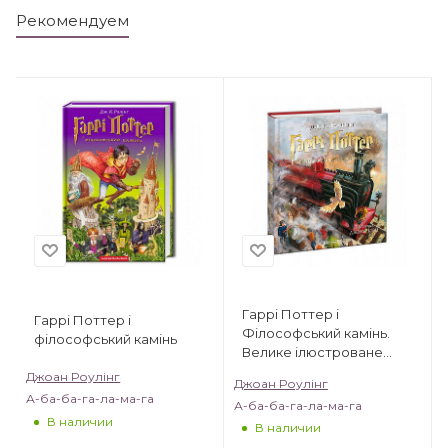
Рекомендуем
Гаррі Поттер і
Гаррі Поттер і
Філософський камінь.
філософський камінь
Велике ілюстроване
видання
Джоан Роулінг
Джоан Роулінг
А-ба-ба-га-ла-ма-га
А-ба-ба-га-ла-ма-га
В наличии
В наличии