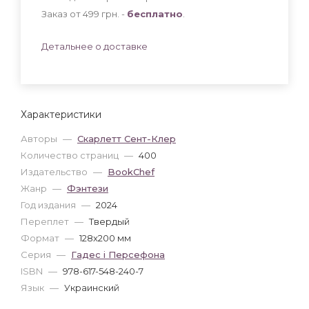
Заказ от 499 грн. -
бесплатно
.
Детальнее о доставке
Характеристики
Авторы
—
Скарлетт Сент-Клер
Количество страниц
—
400
Издательство
—
BookChef
Жанр
—
Фэнтези
Год издания
—
2024
Переплет
—
Твердый
Формат
—
128x200 мм
Серия
—
Гадес і Персефона
ISBN
—
978-617-548-240-7
Язык
—
Украинский