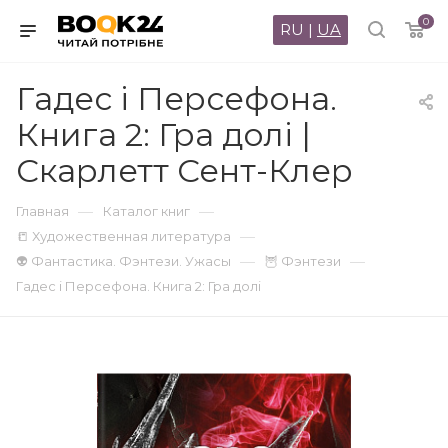
0
RU
|
UA
Гадес і Персефона.
Книга 2: Гра долі |
Скарлетт Сент-Клер
—
—
Главная
Каталог книг
—
📒 Художественная литература
—
—
👽 Фантастика. Фэнтези. Ужасы
🦉 Фэнтези
Гадес і Персефона. Книга 2: Гра долі