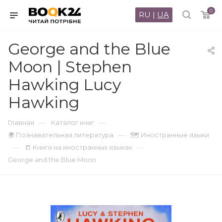
0
RU
|
UA
George and the Blue
Moon | Stephen
Hawking Lucy
Hawking
—
—
Главная
Каталог книг
—
🌍 Познавательная литература
🗺 Иностранные языки
—
—
📒 Книги на иностранных языках
George and the Blue Moon