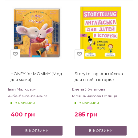
HONEY for MOMMY (Мед
Story telling. Англійська
для мами)
для дітей в історіях
Іван Малкович
Елена Жупанова
А-ба-ба-га-ла-ма-га
Моя Книжкова Полиця
В наличии
В наличии
400
грн
285
грн
В КОРЗИНУ
В КОРЗИНУ