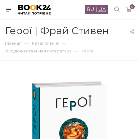
0
RU
|
UA
Герої | Фрай Стивен
—
—
Главная
Каталог книг
—
📒 Художественная литература
Герої