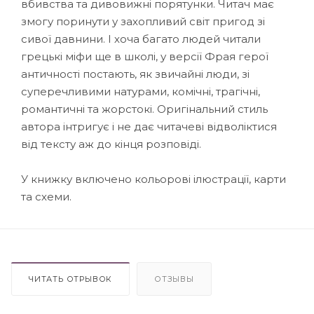
вбивства та дивовижні порятунки. Читач має
змогу поринути у захопливий світ пригод зі
сивої давнини. І хоча багато людей читали
грецькі міфи ще в школі, у версії Фрая герої
античності постають, як звичайні люди, зі
суперечливими натурами, комічні, трагічні,
романтичні та жорстокі. Оригінальний стиль
автора інтригує і не дає читачеві відволіктися
від тексту аж до кінця розповіді.
У книжку включено кольорові ілюстрації, карти
та схеми.
ЧИТАТЬ ОТРЫВОК
ОТЗЫВЫ