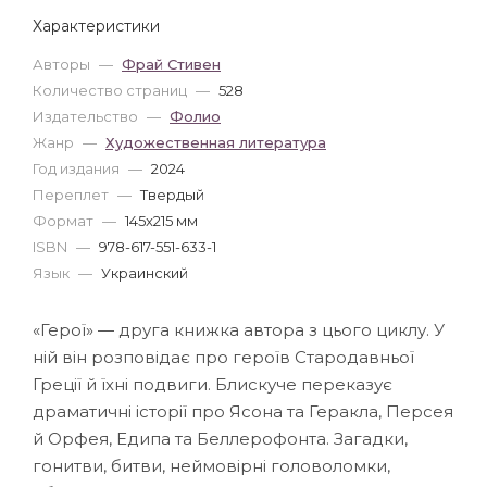
Характеристики
Авторы
—
Фрай Стивен
Количество страниц
—
528
Издательство
—
Фолио
Жанр
—
Художественная литература
Год издания
—
2024
Переплет
—
Твердый
Формат
—
145x215 мм
ISBN
—
978-617-551-633-1
Язык
—
Украинский
«Герої» — друга книжка автора з цього циклу. У
ній він розповідає про героїв Стародавньої
Греції й їхні подвиги. Блискуче переказує
драматичні історії про Ясона та Геракла, Персея
й Орфея, Едипа та Беллерофонта. Загадки,
гонитви, битви, неймовірні головоломки,