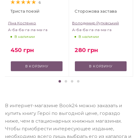
6
Триста поезій
Сторожова застава
Ліна Костенко
Володимир Рутківський
А-ба-ба-га-ла-ма-га
А-ба-ба-га-ла-ма-га
В наличии
В наличии
450
грн
280
грн
В КОРЗИНУ
В КОРЗИНУ
В интернет-магазине Book24 можно заказать и
купить книгу Герої по выгодной цене, гораздо
ниже, чем в стационарных книжных магазинах.
Чтобы приобрести интересующее издание,
необходимо всего лишь выбрать его из каталога и