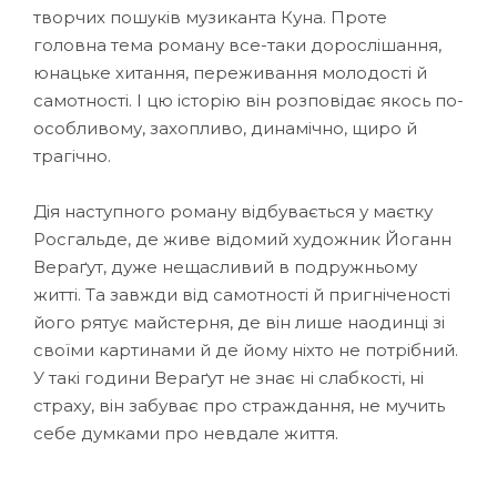
творчих пошуків музиканта Куна. Проте
головна тема роману все-таки дорослішання,
юнацьке хитання, переживання молодості й
самотності. І цю історію він розповідає якось по-
особливому, захопливо, динамічно, щиро й
трагічно.
Дія наступного роману відбувається у маєтку
Росгальде, де живе відомий художник Йоганн
Вераґут, дуже нещасливий в подружньому
житті. Та завжди від самотності й пригніченості
його рятує майстерня, де він лише наодинці зі
своїми картинами й де йому ніхто не потрібний.
У такі години Вераґут не знає ні слабкості, ні
страху, він забуває про страждання, не мучить
себе думками про невдале життя.