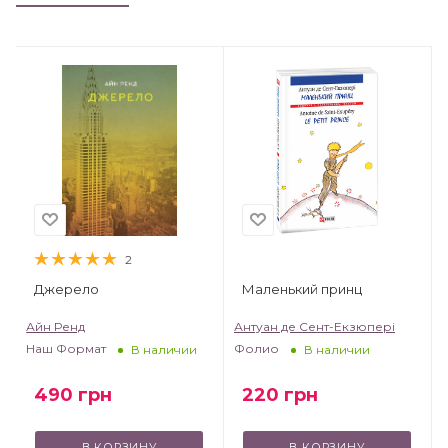
2
Джерело
Маленький принц
т
Айн Ренд
Антуан де Сент-Екзюпері
Наш Формат
Фолио
В наличии
В наличии
490
грн
220
грн
В КОРЗИНУ
В КОРЗИНУ