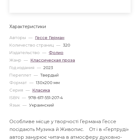
Характеристики
Авторы
—
Гессе Герман
Количество страниц
—
320
Издательство
—
Фолио
Жанр
—
Классическая проза
Год издания
—
2023
Переплет
—
Твердый
Формат
—
130x200 мм
Серия
—
Класика
ISBN
—
978-617-551-207-4
Язык
—
Украинский
Особливе місце у творчості Германа Гессе
посідають Музика й Живопис. От і в «Гертруді»
автор занурює читача в атмосферу духовно-