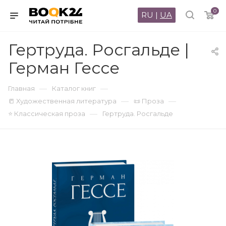
0
RU
|
UA
Гертруда. Росгальде |
Герман Гессе
—
—
Главная
Каталог книг
—
—
📒 Художественная литература
📜 Проза
—
⭐ Классическая проза
Гертруда. Росгальде