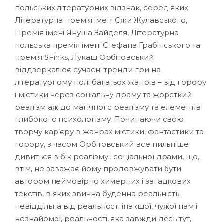
польських літературних відзнак, серед яких
Літературна премія імені Єжи Жулавського,
Премія імені Януша Зайделя, Літературна
польська премія імені Стефана Грабінського та
премія SFinks, Лукаш Орбітовський
віддзеркалює сучасні тренди гри на
літературному полі багатьох жанрів – від горору
і містики через соціальну драму та жорсткий
реалізм аж до магічного реалізму та елементів
глибокого психологізму. Починаючи свою
творчу кар’єру в жанрах містики, фантастики та
горору, з часом Орбітовський все пильніше
дивиться в бік реалізму і соціальної драми, що,
втім, не заважає йому продовжувати бути
автором неймовірно химерних і загадкових
текстів, в яких звична буденна реальність
невіддільна від реальності інакшої, чужої нам і
незнайомої, реальності, яка завжди десь тут,