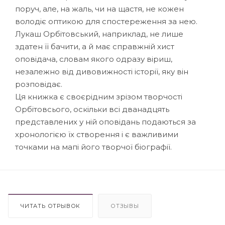
поруч, але, на жаль, чи на щастя, не кожен
володіє оптикою для спостереження за нею.
Лукаш Орбітовський, наприклад, не лише
здатен її бачити, а й має справжній хист
оповідача, словам якого одразу віриш,
незалежно від дивовижності історії, яку він
розповідає.
Ця книжка є своєрідним зрізом творчості
Орбітовсього, оскільки всі дванадцять
представлених у ній оповідань подаються за
хронологією їх створення і є важливими
точками на мапі його творчої біографії.
ЧИТАТЬ ОТРЫВОК
ОТЗЫВЫ