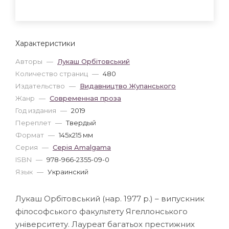
Характеристики
Авторы
—
Лукаш Орбітовський
Количество страниц
—
480
Издательство
—
Видавництво Жупанського
Жанр
—
Современная проза
Год издания
—
2019
Переплет
—
Твердый
Формат
—
145x215 мм
Серия
—
Серія Amalgama
ISBN
—
978-966-2355-09-0
Язык
—
Украинский
Лукаш Орбітовський (нар. 1977 р.) – випускник
філософського факультету Ягеллонського
університету. Лауреат багатьох престижних