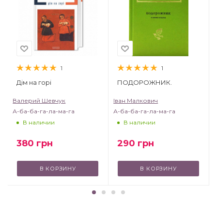
1
1
Дім на горі
ПОДОРОЖНИК.
Валерий Шевчук
Іван Малкович
А-ба-ба-га-ла-ма-га
А-ба-ба-га-ла-ма-га
В наличии
В наличии
380
грн
290
грн
В КОРЗИНУ
В КОРЗИНУ