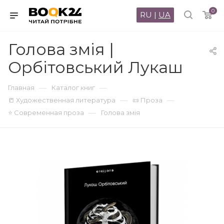
0
RU
|
UA
Голова змія |
Орбітовський Лукаш
—
—
Главная
Каталог книг
—
—
📒 Художественная литература
📜 Проза
—
⭐ Современная проза
Голова змія