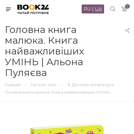
0
RU
|
UA
Головна книга
малюка. Книга
найважливіших
УМІНЬ | Альона
Пуляєва
—
—
—
Главная
Каталог книг
👨 Детская литература
Головна книга малюка. Книга найважливіших УМІНЬ