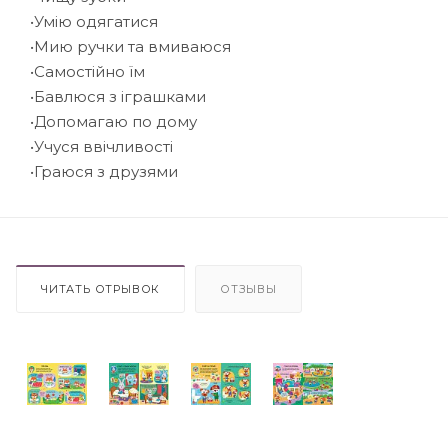
•Умію одягатися
•Мию ручки та вмиваюся
•Самостійно їм
•Бавлюся з іграшками
•Допомагаю по дому
•Учуся ввічливості
•Граюся з друзями
ЧИТАТЬ ОТРЫВОК
ОТЗЫВЫ