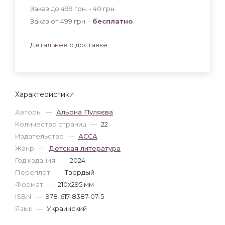
Заказ до 499 грн. - 40
грн
.
Заказ от 499 грн. -
бесплатно
.
Детальнее о доставке
Характеристики
Авторы
—
Альона Пуляєва
Количество страниц
—
22
Издательство
—
АССА
Жанр
—
Детская литература
Год издания
—
2024
Переплет
—
Твердый
Формат
—
210x295 мм
ISBN
—
978-617-8387-07-5
Язык
—
Украинский