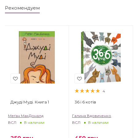
Рекомендуем
4
Джуді Муді. Книга 1
36 і 6 котів
Меґан МакДоналд
Галина Вдовиченко
ВСЛ
ВСЛ
В наличии
В наличии