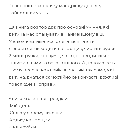
Розпочніть захопливу мандрівку до світу
найперших умінь!
Ця книга розповідає про основні уміння, які
дитина має опанувати в найменшому віці.
Малюк вчитиметься одягатися та їсти;
дізнається, як ходити на горщик, чистити зубки
й мити ручки; зрозуміє, як слід поводитися з
іншими дітьми та багато іншого. А допоможе в
цьому весела компанія звірят, які так само, як і
дитина, вчаться самостійно виконувати важливі
повсякденні справи.
Книга містить такі розділи:
•Мій день
•Сплю у своєму ліжечку
•Ходжу на горщик
•Чищу зубки