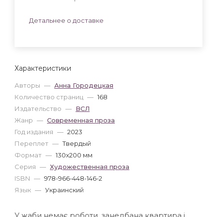
Детальнее о доставке
Характеристики
Авторы
—
Анна Городецкая
Количество страниц
—
168
Издательство
—
ВСЛ
Жанр
—
Современная проза
Год издания
—
2023
Переплет
—
Твердый
Формат
—
130x200 мм
Серия
—
Художественная проза
ISBN
—
978-966-448-146-2
Язык
—
Украинский
У жаби немає роботи, занедбана квартира і