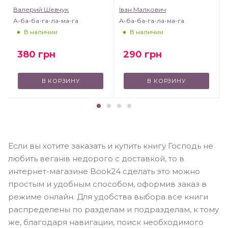
Валерий Шевчук
Іван Малкович
А-ба-ба-га-ла-ма-га
А-ба-ба-га-ла-ма-га
В наличии
В наличии
380
грн
290
грн
В КОРЗИНУ
В КОРЗИНУ
Если вы хотите заказать и купить книгу Господь не
любить веганів недорого с доставкой, то в
интернет-магазине Book24 сделать это можно
простым и удобным способом, оформив заказ в
режиме онлайн. Для удобства выбора все книги
распределены по разделам и подразделам, к тому
же, благодаря навигации, поиск необходимого