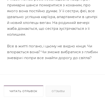
примарні шанси помиритися з коханим, про
якого вона постійно думає. У її сестри, феї, все
ідеально: успішна кар’єра, апартаменти в центрі
й новий хлопець-веган. На родинній вечері
жаба дізнається, що сестра зустрічається з її
колишнім.
Все в житті погано, і цьому не видно кінця. Чи
впорається вона? Чи зможе вибратися з глибин
зневіри і попри все знайти дорогу до світла?
ЧИТАТЬ ОТРЫВОК
ОТЗЫВЫ