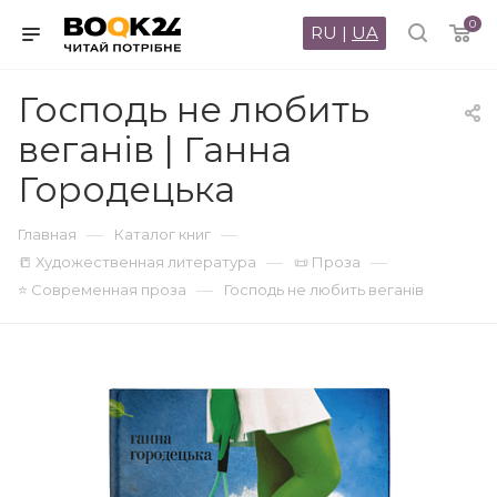
0
RU
|
UA
Господь не любить
веганів | Ганна
Городецька
—
—
Главная
Каталог книг
—
—
📒 Художественная литература
📜 Проза
—
⭐ Современная проза
Господь не любить веганів