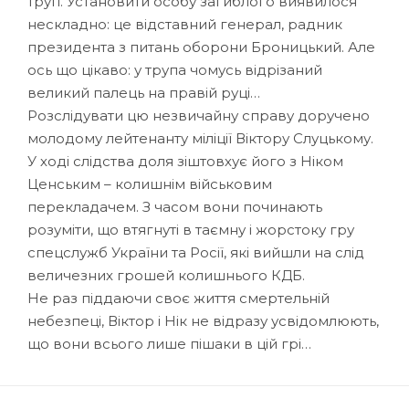
труп. Установити особу загиблого виявилося
нескладно: це відставний генерал, радник
президента з питань оборони Броницький. Але
ось що цікаво: у трупа чомусь відрізаний
великий палець на правій руці…
Розслідувати цю незвичайну справу доручено
молодому лейтенанту міліції Віктору Слуцькому.
У ході слідства доля зіштовхує його з Ніком
Ценським – колишнім військовим
перекладачем. З часом вони починають
розуміти, що втягнуті в таємну і жорстоку гру
спецслужб України та Росії, які вийшли на слід
величезних грошей колишнього КДБ.
Не раз піддаючи своє життя смертельній
небезпеці, Віктор і Нік не відразу усвідомлюють,
що вони всього лише пішаки в цій грі…