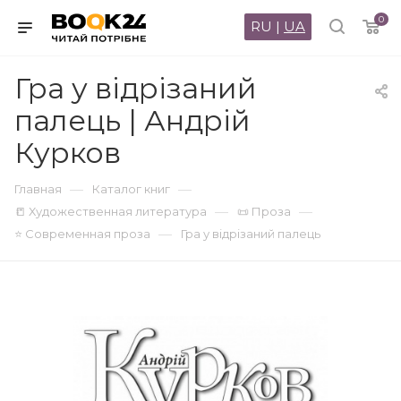
0
RU
|
UA
Гра у вiдрiзаний
палець | Андрій
Курков
—
—
Главная
Каталог книг
—
—
📒 Художественная литература
📜 Проза
—
⭐ Современная проза
Гра у вiдрiзаний палець