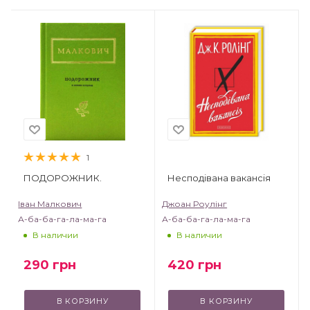
1
ПОДОРОЖНИК.
Несподівана вакансія
Іван Малкович
Джоан Роулінг
А-ба-ба-га-ла-ма-га
А-ба-ба-га-ла-ма-га
В наличии
В наличии
290
грн
420
грн
В КОРЗИНУ
В КОРЗИНУ