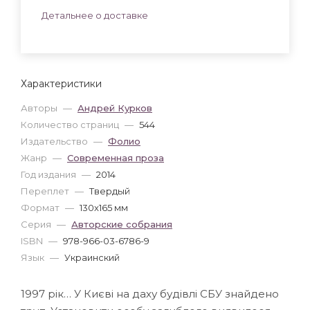
Детальнее о доставке
Характеристики
Авторы
—
Андрей Курков
Количество страниц
—
544
Издательство
—
Фолио
Жанр
—
Современная проза
Год издания
—
2014
Переплет
—
Твердый
Формат
—
130x165 мм
Серия
—
Авторские собрания
ISBN
—
978-966-03-6786-9
Язык
—
Украинский
1997 рік… У Києві на даху будівлі СБУ знайдено