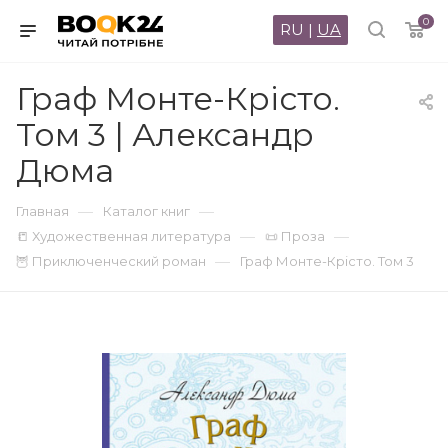
0
RU
|
UA
Граф Монте-Крісто.
Том 3 | Александр
Дюма
—
—
Главная
Каталог книг
—
—
📒 Художественная литература
📜 Проза
—
🦉 Приключенческий роман
Граф Монте-Крісто. Том 3