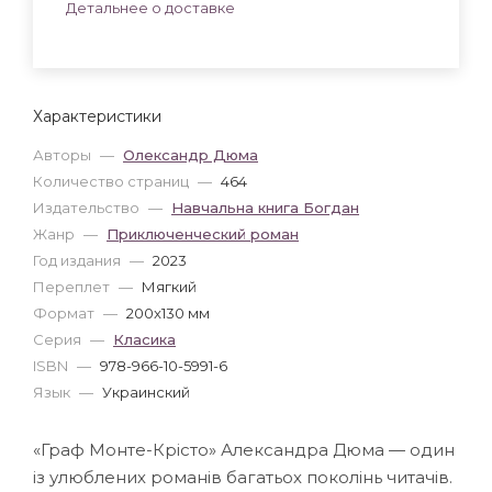
Детальнее о доставке
Характеристики
Авторы
—
Олександр Дюма
Количество страниц
—
464
Издательство
—
Навчальна книга Богдан
Жанр
—
Приключенческий роман
Год издания
—
2023
Переплет
—
Мягкий
Формат
—
200x130 мм
Серия
—
Класика
ISBN
—
978-966-10-5991-6
Язык
—
Украинский
«Граф Монте-Крісто» Александра Дюма — один
із улюблених романів багатьох поколінь читачів.