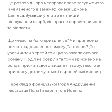
Це розповідь про несправедливо засудженого
й ув’язненого в замку Іф юнака Едмона
Дантеса. Зумівши утекти з в’язниці й
відшукавши скарб, він прагне справедливості
та відплати...
Що чекає на його кривдників? Чи принесе ця
помста задоволення самому Дантесові? До
уваги читачів третій том цього захоплюючого
роману. Поділ на розділи та томи здійснено на
основі прижиттєвого видання твору, такого ж
принципу дотримуються і європейські видавці.
Переклад з французької Ігоря Андрущенка
Ілюстрації Поля Ґаварні і Тоні Йоанно