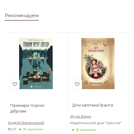
Рекомендуем
Діти капітана Гранта
Примари Чорної
діброви
Жуль Верн
Андрій Бачинський
Издательский дом "Школа"
ВСЛ
В наличии
В наличии