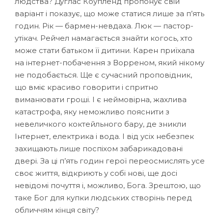
людства? Дуглас Коупленд пропонує свій
варіант і показує, що може статися лише за п’ять
годин. Рік — бармен-невдаха. Люк — пастор-
утікач. Рейчел намагається знайти когось, хто
може стати батьком її дитини. Карен приїхала
на інтернет-побачення з Ворреном, який нікому
не подобається. Ще є сучасний проповідник,
що вміє красиво говорити і спритно
виманювати гроші. І є неймовірна, жахлива
катастрофа, яку неможливо пояснити з
невеличкого коктейльного бару, де зникли
Інтернет, електрика і вода. І від усіх небезпек
захищають лише поспіхом забарикадовані
двері. За ці п’ять годин герої переосмислять усе
своє життя, відкриють у собі нові, ще досі
невідомі почуття і, можливо, Бога. Зрештою, що
таке Бог для купки людських створінь перед
обличчям кінця світу?