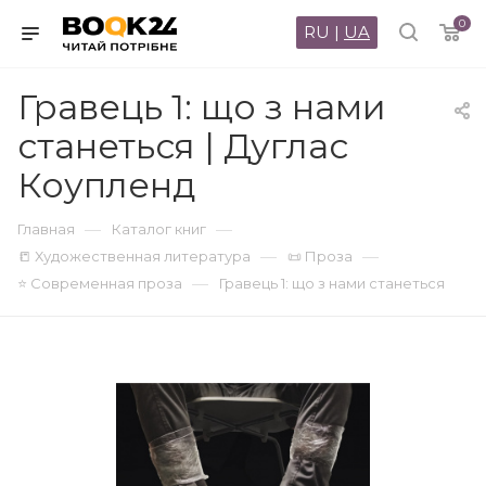
0
RU
|
UA
Гравець 1: що з нами
станеться | Дуглас
Коупленд
—
—
Главная
Каталог книг
—
—
📒 Художественная литература
📜 Проза
—
⭐ Современная проза
Гравець 1: що з нами станеться