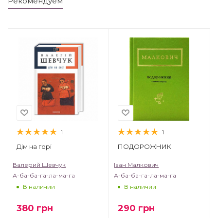
Рекомендуем
1
1
Дім на горі
ПОДОРОЖНИК.
Валерий Шевчук
Іван Малкович
А-ба-ба-га-ла-ма-га
А-ба-ба-га-ла-ма-га
В наличии
В наличии
380
грн
290
грн