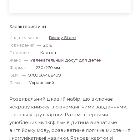
Характеристики
Издательство
—
Disney Store
Год издания
—
2018
Переплет
—
Картон
Жанр
—
Увлекательный досуг для детей
Формат
—
230x270 мм
ISBN
—
9789667488499
Язык
—
Украинский
Розвивальний цікавий набір, що включає
яскраву книжку із різноманітними завданнями,
настільну гру і картки. Разом із героями
улюблених мультфільмів дитина вивчатиме
англійську мову, розвиватиме логічне мислення
і комунікативні навички. Яскраві картки зі