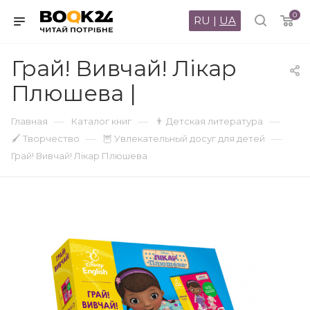
0
RU
|
UA
Грай! Вивчай! Лікар
Плюшева |
—
—
—
Главная
Каталог книг
👨 Детская литература
—
—
🖌 Творчество
🦉 Увлекательный досуг для детей
Грай! Вивчай! Лікар Плюшева