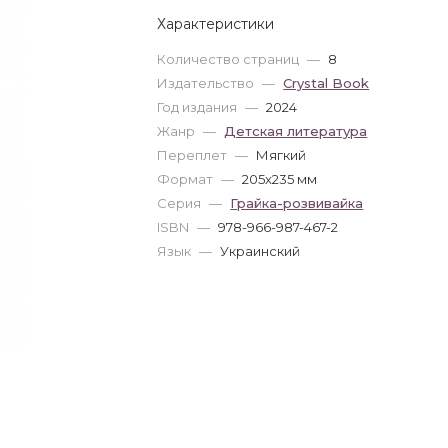
Характеристики
Количество страниц
—
8
Издательство
—
Crystal Book
Год издания
—
2024
Жанр
—
Детская литература
Переплет
—
Мягкий
Формат
—
205x235 мм
Серия
—
Грайка-розвивайка
ISBN
—
978-966-987-467-2
Язык
—
Украинский