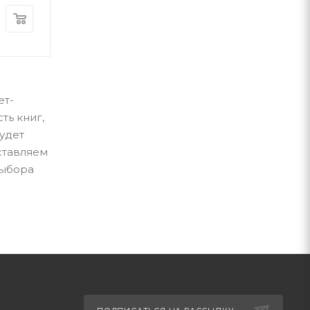
300
грн
280
грн
ет-
ть книг,
удет
ставляем
выбора