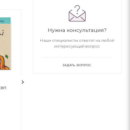
Нужна консультация?
Наши специалисты ответят на любой
интересующий вопрос
ЗАДАТЬ ВОПРОС
2
1
віт.
7 звичок
Кіра й таємниц
високоефективних
підлітків
Шон Кови
Бодо Шефер
ВСЛ
ВСЛ
В наличии
В наличии