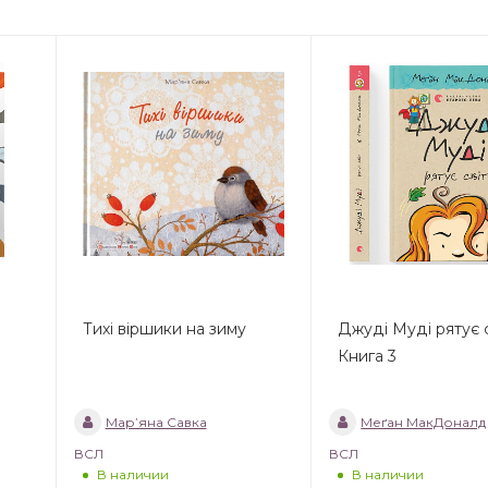
Тихі віршики на зиму
Джуді Муді рятує с
Книга 3
Мар’яна Савка
Меґан МакДоналд
ВСЛ
ВСЛ
В наличии
В наличии