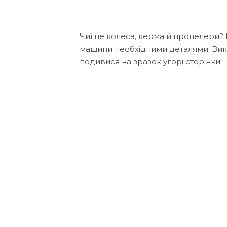
Чиї це колеса, керма й пропелери?
машини необхідними деталями. Вико
подивися на зразок угорі сторінки!