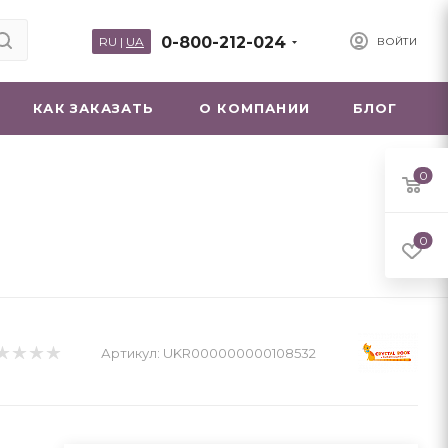
0-800-212-024
RU
|
UA
ВОЙТИ
КАК ЗАКАЗАТЬ
О КОМПАНИИ
БЛОГ
0
0
Артикул:
UKR000000000108532