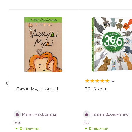
4
Джуді Муді. Книга 1
36 і 6 котів
Меґан МакДоналд
Галина Вдовиченко
ВСЛ
ВСЛ
В наличии
В наличии