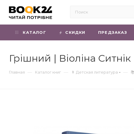
КАТАЛОГ
СКИДКИ
ПРЕДЗАКАЗ
Грішний | Віоліна Ситнік
—
—
—
Главная
Каталог книг
👨 Детская литература
