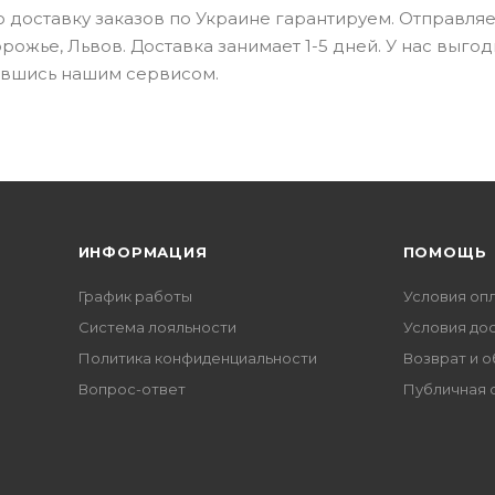
ю доставку заказов по Украине гарантируем. Отправля
орожье, Львов. Доставка занимает 1-5 дней. У нас выго
вавшись нашим сервисом.
ИНФОРМАЦИЯ
ПОМОЩЬ
График работы
Условия оп
Система лояльности
Условия до
Политика конфиденциальности
Возврат и 
Вопрос-ответ
Публичная 