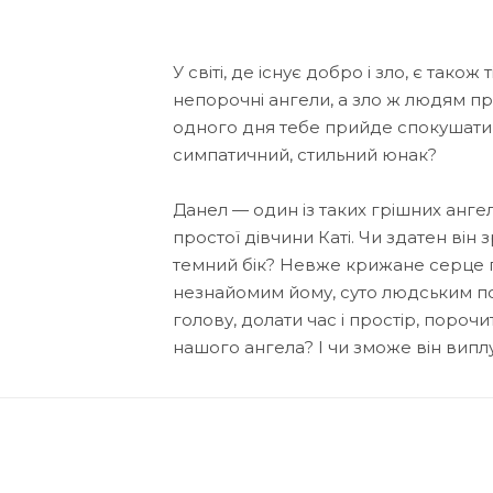
У світі, де існує добро і зло, є тако
непорочні ангели, а зло ж людям п
одного дня тебе прийде спокушати 
симпатичний, стильний юнак?
Данел — один із таких грішних ангел
простої дівчини Каті. Чи здатен він 
темний бік? Невже крижане серце 
незнайомим йому, суто людським поч
голову, долати час і простір, поро
нашого ангела? І чи зможе він виплу