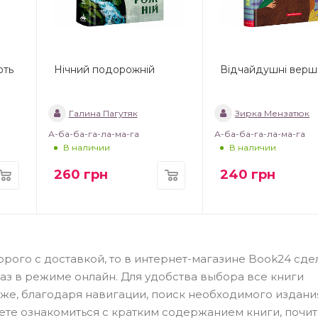
оть
Нічний подорожній
Відчайдушні верш
Галина Пагутяк
Зирка Мензатюк
А-ба-ба-га-ла-ма-га
А-ба-ба-га-ла-ма-га
В наличии
В наличии
260
грн
240
грн
дорого с доставкой, то в интернет-магазине Book24 сде
з в режиме онлайн. Для удобства выбора все книги
же, благодаря навигации, поиск необходимого издани
ожете ознакомиться с кратким содержанием книги, почит