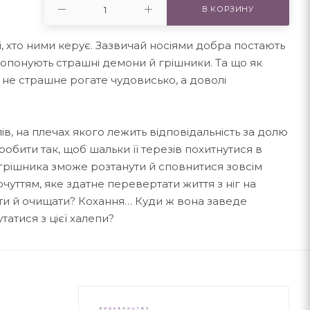
В КОРЗИНУ
ж ті, хто ними керує. Зазвичай носіями добра постають
ропонують страшні демони й грішники. Та що як
не страшне рогате чудовисько, а доволі
ів, на плечах якого лежить відповідальність за долю
зробити так, щоб шальки її терезів похитнутися в
грішника зможе розтанути й сповнитися зовсім
уттям, яке здатне перевертати життя з ніг на
чити й очищати? Кохання… Куди ж вона заведе
татися з цієї халепи?