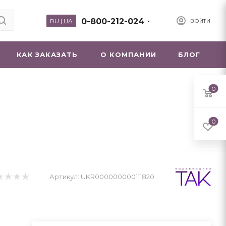
0-800-212-024
RU
|
UA
ВОЙТИ
КАК ЗАКАЗАТЬ
О КОМПАНИИ
БЛОГ
0
0
Артикул:
UKR000000000111820