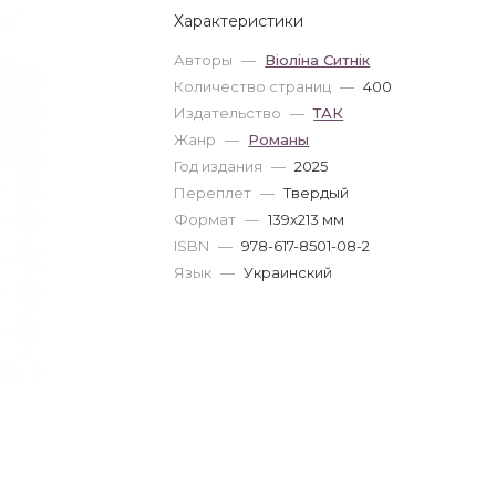
Характеристики
Авторы
—
Віоліна Ситнік
Количество страниц
—
400
Издательство
—
ТАК
Жанр
—
Романы
Год издания
—
2025
Переплет
—
Твердый
Формат
—
139x213 мм
ISBN
—
978-617-8501-08-2
Язык
—
Украинский