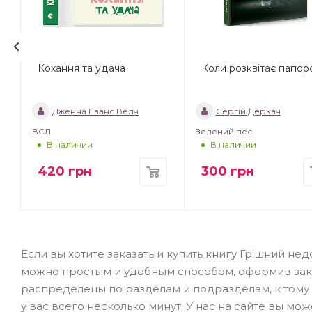
Кохання та удача
Коли розквітає папор
Дженна Еванс Велч
Сергій Деркач
ВСЛ
Зелений пес
В наличии
В наличии
420
грн
300
грн
Если вы хотите заказать и купить книгу Грішний не
можно простым и удобным способом, оформив зака
распределены по разделам и подразделам, к тому 
у вас всего несколько минут. У нас на сайте вы м