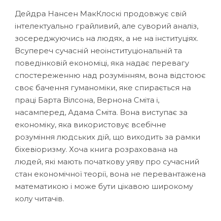
Дейдра Нансен МакКлоскі продовжує свій
інтелектуально грайливий, але суворий аналіз,
зосереджуючись на людях, а не на інституціях.
Всупереч сучасній неоінституціональній та
поведінковій економіці, яка надає перевагу
спостереженню над розумінням, вона відстоює
своє бачення гуманоміки, яке спирається на
праці Барта Вілсона, Вернона Сміта і,
насамперед, Адама Сміта. Вона виступає за
економіку, яка використовує всебічне
розуміння людських дій, що виходить за рамки
біхевіоризму. Хоча книга розрахована на
людей, які мають початкову уяву про сучасний
стан економічної теорії, вона не перевантажена
математикою і може бути цікавою широкому
колу читачів.