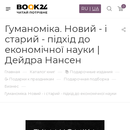
0
RU
|
UA
Гуманоміка. Новий - і
старий - підхід до
економічної науки |
Дейдра Нансен
—
—
—
Главная
Каталог книг
📚 Подарочные издания
—
—
🥳 Подарки к праздникам
Подарочная подборка
—
Бизнес
Гуманоміка. Новий - і старий - підхід до економічної науки