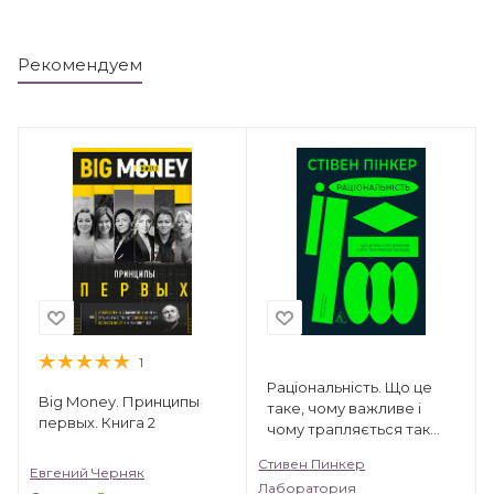
Рекомендуем
1
Раціональність. Що це
Big Money. Принципы
таке, чому важливе і
первых. Книга 2
чому трапляється так
рідко
Стивен Пинкер
Евгений Черняк
Лаборатория