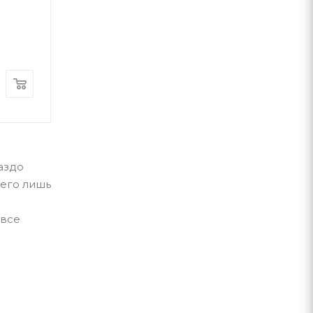
Наталія Гурницька
Олена Красна
Издательство Рост
КСД
Бурлаки
В наличии
В наличии
430
грн
227
грн
раздо
сего лишь
 все