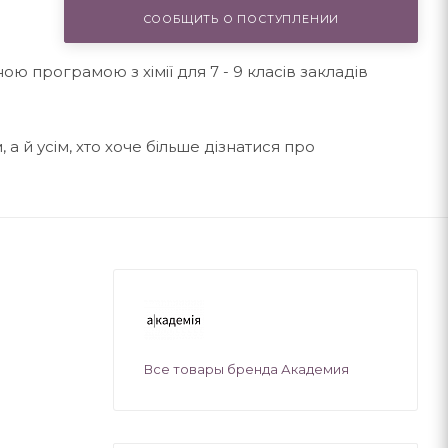
СООБЩИТЬ О ПОСТУПЛЕНИИ
ю програмою з хімії для 7 - 9 класів закладів
 а й усім, хто хоче більше дізнатися про
Все товары бренда Академия