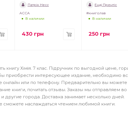
Патрік Несс
Енді Прентіс
АССА
#книголав
В наличии
В наличии
430
грн
250
грн
ь книгу Хімія. 7 клас. Підручник по выгодной цене, го
обы приобрести интересующее издание, необходимо в
ме онлайн или по телефону. Предварительно вы можете
ание книги, почитать отзывы. Заказы мы отправляем во
 и другие города. Доставка занимает несколько дней.
е сможете наслаждаться чтением любимой книги.