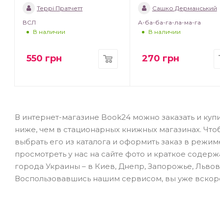
Террі Пратчетт
Сашко Дерманський
ВСЛ
А-ба-ба-га-ла-ма-га
В наличии
В наличии
550
грн
270
грн
В интернет-магазине Book24 можно заказать и купит
ниже, чем в стационарных книжных магазинах. Чт
выбрать его из каталога и оформить заказ в режи
просмотреть у нас на сайте фото и краткое содерж
города Украины – в Киев, Днепр, Запорожье, Львов
Воспользовавшись нашим сервисом, вы уже вскор