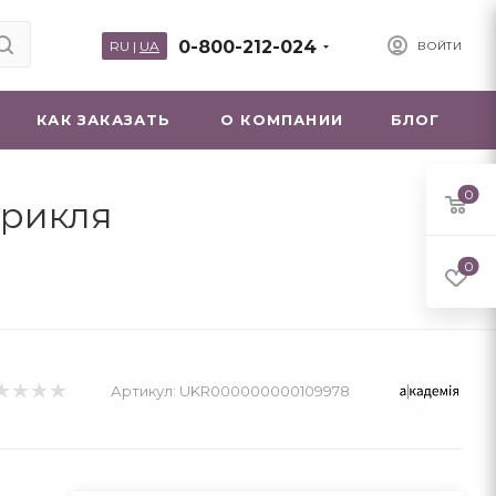
0-800-212-024
RU
|
UA
ВОЙТИ
КАК ЗАКАЗАТЬ
О КОМПАНИИ
БЛОГ
0
Крикля
0
Артикул:
UKR000000000109978