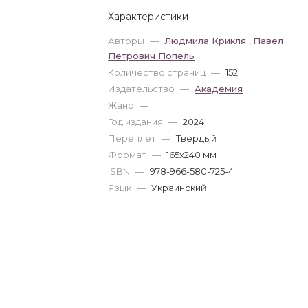
Характеристики
Авторы
—
Людмила Крикля
,
Павел
Петрович Попель
Количество страниц
—
152
Издательство
—
Академия
Жанр
—
Год издания
—
2024
Переплет
—
Твердый
Формат
—
165x240 мм
ISBN
—
978-966-580-725-4
Язык
—
Украинский