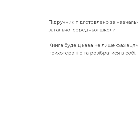
Підручник підготовлено за навчально
загальної середньої школи.
Книга буде цікава не лише фахівцям,
психотерапію та розібратися в собі.