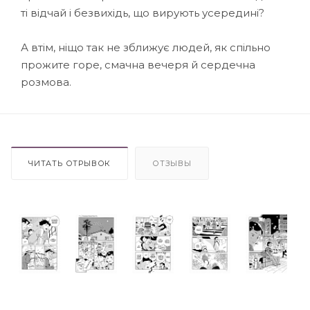
ті відчай і безвихідь, що вирують усередині?
А втім, ніщо так не зближує людей, як спільно
прожите горе, смачна вечеря й сердечна
розмова.
ЧИТАТЬ ОТРЫВОК
ОТЗЫВЫ