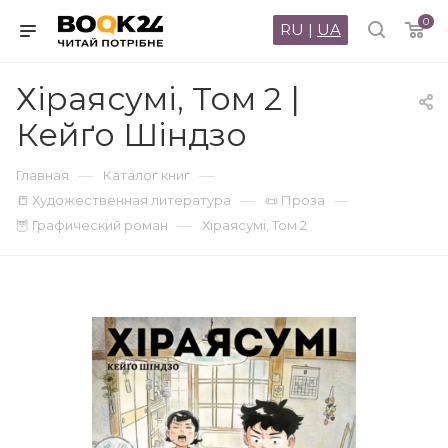
0
RU
|
UA
Хіраясумі, Том 2 |
Кейґо Шіндзо
—
—
Главная
Каталог книг
—
—
📒 Художественная литература
📜 Проза
—
🦉 Графический роман
Хіраясумі, Том 2