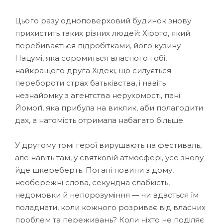
Цього разу одноповерховий будинок знову
прихистить таких різних людей: Хірото, який
перебивається підробітками, його кузину
Нацумі, яка соромиться власного гобі,
найкращого друга Хідекі, що силується
перебороти страх батьківства, і навіть
незнайомку з агентства нерухомості, пані
Йомоґі, яка прибула на виклик, аби полагодити
дах, а натомість отримала набагато більше.
У другому томі герої вирушають на фестиваль,
але навіть там, у святковій атмосфері, усе знову
йде шкереберть. Погані новини з дому,
необережні слова, секундна слабкість,
недомовки й непорозуміння — чи вдасться їм
поладнати, коли кожного розриває від власних
проблем та переживань? Коли ніхто не поділяє