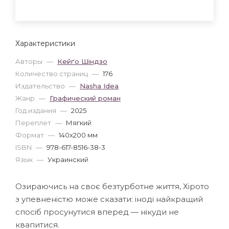
Характеристики
Авторы
—
Кейґо Шіндзо
Количество страниц
—
176
Издательство
—
Nasha Idea
Жанр
—
Графический роман
Год издания
—
2025
Переплет
—
Мягкий
Формат
—
140x200 мм
ISBN
—
978-617-8516-38-3
Язык
—
Украинский
Озираючись на своє безтурботне життя, Хірото
з упевненістю може сказати: іноді найкращий
спосіб просунутися вперед — нікуди не
квапитися.