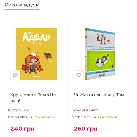
Рекомендуем
Крута Адель. Том 4 Це -
Чі. Життя однієї киці. Том
не я!
1
Містер Тан
Конамі Каната
Nasha Idea
Nasha Idea
В наличии
В наличии
240
грн
260
грн