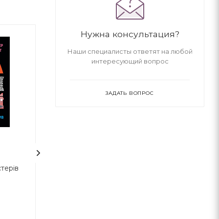
Нужна консультация?
Наши специалисты ответят на любой
интересующий вопрос
ЗАДАТЬ ВОПРОС
Фізика. Просто про
Український пр
стерів
складне
Андрей Горяинов