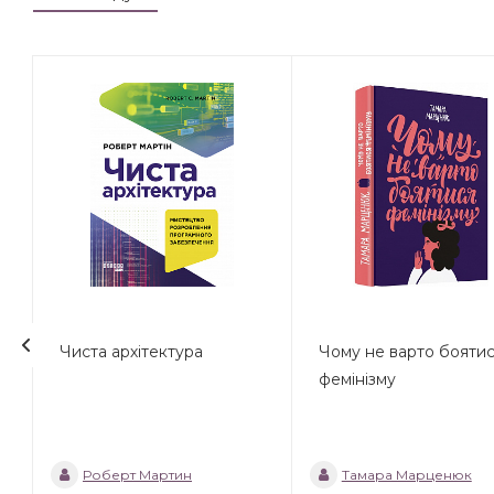
Чиста архітектура
Чому не варто бояти
фемінізму
Роберт Мартин
Тамара Марценюк