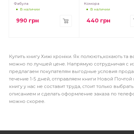
Фабула
Комора
В наличии
В наличии
990
грн
440
грн
Купить книгу Хижі хроніки. Як полюють,кохають та 
можно по лучшей цене. Напрямую сотрудничая с из
предлагаем покупателям выгодные условия продаж
течение 1-5 дней, отправляем книги Новой Почтой 
книгу у нас не составит труда, стоит только выбра
описанием и сделать оформление заказа по телефо
можно скорее.