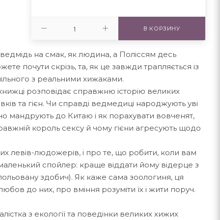
В КОРЗИНУ
 ведмідь на смак, як людина, а Поліссям десь
ожете почути скрізь, та, як це завжди трапляється із
пільного з реальними хижаками.
книжці розповідає справжню історію великих
овків та гієн. Чи справді ведмедиці народжують уві
но мандрують до Китаю і як порахувати вовченят,
справжній король сексу й чому гієни агресують щодо
их левів-людожерів, і про те, що робити, коли вам
(маленький спойлер: краще віддати йому відерце з
ольовану здобич). Як каже сама зоологиня, ця
бов до них, про вміння розуміти їх і жити поруч.
істка з екології та поведінки великих хижих