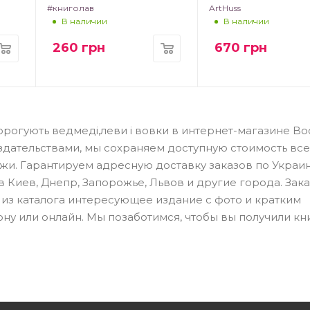
#книголав
ArtHuss
В наличии
В наличии
260
грн
670
грн
ворогують ведмеді,леви і вовки в интернет-магазине B
дательствами, мы сохраняем доступную стоимость все
и. Гарантируем адресную доставку заказов по Украин
в Киев, Днепр, Запорожье, Львов и другие города. Зака
ть из каталога интересующее издание с фото и кратким
ну или онлайн. Мы позаботимся, чтобы вы получили кни