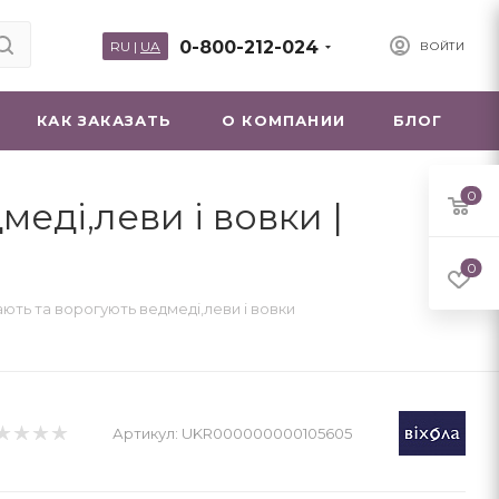
0-800-212-024
RU
|
UA
ВОЙТИ
КАК ЗАКАЗАТЬ
О КОМПАНИИ
БЛОГ
0
еді,леви і вовки |
0
ають та ворогують ведмеді,леви і вовки
Артикул:
UKR000000000105605