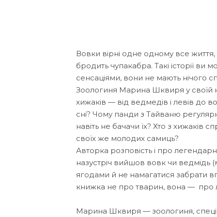
Вовки вірні одне одному все життя,
бродить чупакабра. Такі історії ви м
сенсаціями, вони не мають нічого с
Зоологиня Марина Шквиря у своїй 
хижаків — від ведмедів і левів до в
сні? Чому панди з Тайваню регуляр
навіть не бачачи їх? Хто з хижаків 
своїх же молодих самиць?
Авторка розповість і про легендарн
назустріч вийшов вовк чи ведмідь 
ягодами й не намагатися забрати вп
книжка не про тварин, вона — про лю
Марина Шквиря — зоологиня, спеціал