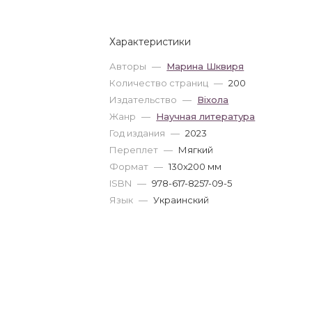
Характеристики
Авторы
—
Марина Шквиря
Количество страниц
—
200
Издательство
—
Віхола
Жанр
—
Научная литература
Год издания
—
2023
Переплет
—
Мягкий
Формат
—
130x200 мм
ISBN
—
978-617-8257-09-5
Язык
—
Украинский