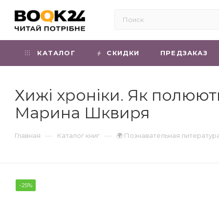
КАТАЛОГ
СКИДКИ
ПРЕДЗАКАЗ
Хижі хроніки. Як полюють
Марина Шквиря
—
—
Главная
Каталог книг
🌍 Познавательная литератур
-25%