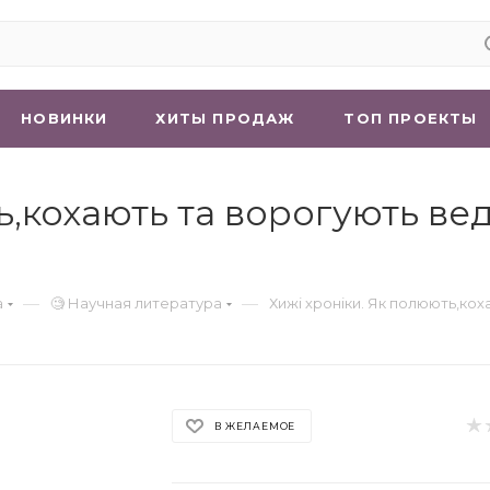
НОВИНКИ
ХИТЫ ПРОДАЖ
ТОП ПРОЕКТЫ
,кохають та ворогують ведм
—
—
а
🧐 Научная литература
Хижі хроніки. Як полюють,кох
В ЖЕЛАЕМОЕ