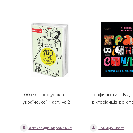
ся
100 експрес-уроків
Графічні стилі: Від
української. Частина 2
вікторіанців до хіп
Александр Авраменко
Сэймур Кваст