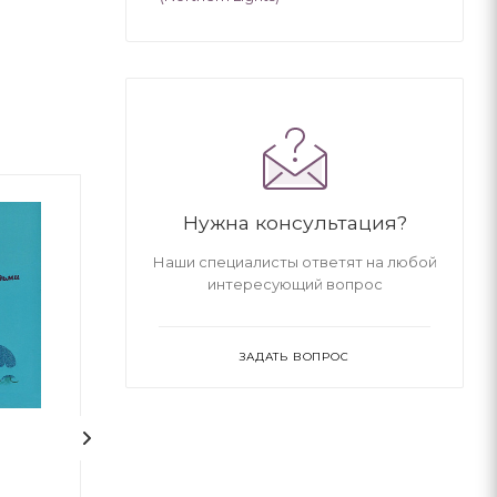
Нужна консультация?
Наши специалисты ответят на любой
интересующий вопрос
ЗАДАТЬ ВОПРОС
и
Зук Том 2 “Небезпечна
Щоденники Ви