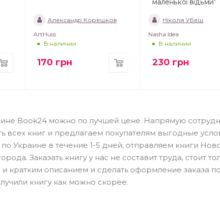
маленької відьми”
Александр Корешков
Ніколя Убеш
ArtHuss
Nasha Idea
В наличии
В наличии
170
грн
230
грн
газине Book24 можно по лучшей цене. Напрямую сотрудн
ть всех книг и предлагаем покупателям выгодные усло
по Украине в течение 1-5 дней, отправляем книги Нов
рода. Заказать книгу у нас не составит труда, стоит то
 и кратким описанием и сделать оформление заказа п
лучили книгу как можно скорее.