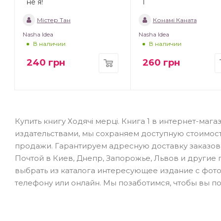
не я!
1
Містер Тан
Конамі Каната
Nasha Idea
Nasha Idea
В наличии
В наличии
240
грн
260
грн
Купить книгу Ходячі мерці. Книга 1 в интернет-ма
издательствами, мы сохраняем доступную стоимос
продажи. Гарантируем адресную доставку заказов 
Почтой в Киев, Днепр, Запорожье, Львов и другие го
выбрать из каталога интересующее издание с фото
телефону или онлайн. Мы позаботимся, чтобы вы по