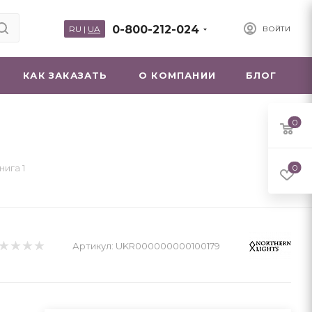
0-800-212-024
RU
|
UA
ВОЙТИ
КАК ЗАКАЗАТЬ
О КОМПАНИИ
БЛОГ
0
нига 1
0
Артикул:
UKR000000000100179