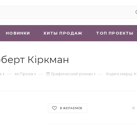
НОВИНКИ
ХИТЫ ПРОДАЖ
ТОП ПРОЕКТЫ
Роберт Кіркман
—
—
—
а
📜 Проза
🦉 Графический роман
Ходячі мерці. К
В ЖЕЛАЕМОЕ