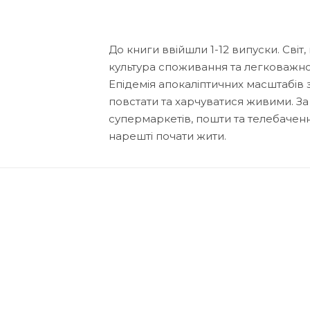
До книги ввійшли 1-12 випуски. Світ
культура споживання та легковажност
Епідемія апокаліптичних масштабів
повстати та харчуватися живими. За лі
супермаркетів, пошти та телебачення.
нарешті почати жити.