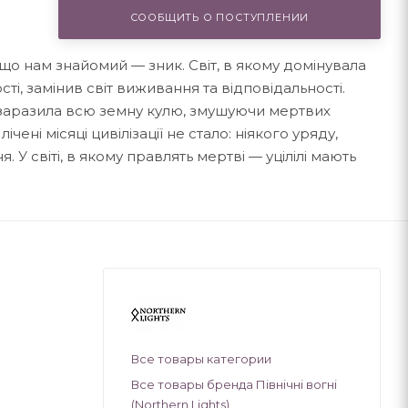
СООБЩИТЬ О ПОСТУПЛЕНИИ
, що нам знайомий — зник. Світ, в якому домінувала
і, замінив світ виживання та відповідальності.
 заразила всю земну кулю, змушуючи мертвих
чені місяці цивілізації не стало: ніякого уряду,
 У світі, в якому правлять мертві — уцілілі мають
Все товары категории
Все товары бренда Північні вогні
(Northern Lights)