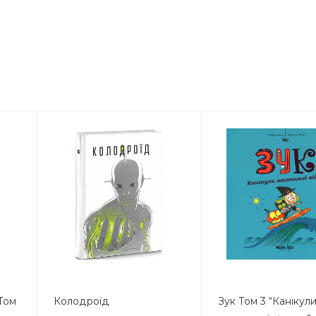
 Том
Колодроїд
Зук Том 3 “Канікул