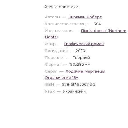
Характеристики
Авторы
—
Киркман Роберт
Количество страниц
—
304
Издательство
—
Північні вогні (Northern
Lights)
Жанр
—
Графический роман
Год издания
—
2020
Переплет
—
Твердый
Формат
—
190x285 мм
Серия
—
Ходячие Мертвецы
Ограничение 18+
ISBN
—
978-617-95007-3-2
Язык
—
Украинский