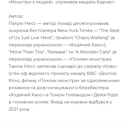
«Монстри з людей» отримала медаль Карнегі.
Автор:
Патрік Несс — автор понад десяти романів,
зокрема бестселера New York Times — “The Rest
of Us Just Live Here”, трилогії “Chaos Walking” (в
перекладі українською — «Ходячий Хаос»),
“More Than This”, “Release” та “A Monster Calls” (в
перекладі українською — «Поклик монстра»).
Також Несс написав сценарії до серіалу «Клас»
(спін-оф відомого проєкту каналу BBC «Доктор
Хто»), фільму «Поклик монстра» за однойменним
романом та довгоочікуваного блокбастера
«Ходячий Хаос» із Томом Голландом і Дейзі Рідлі
в головних ролях. Вихід на екрани відбувся у
2021 році.