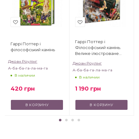
Гаррі Поттер і
Гаррі Поттер і
Філософський камінь.
філософський камінь
Велике ілюстроване
видання
Джоан Роулінг
Джоан Роулінг
А-ба-ба-га-ла-ма-га
А-ба-ба-га-ла-ма-га
В наличии
В наличии
420
грн
1 190
грн
В КОРЗИНУ
В КОРЗИНУ