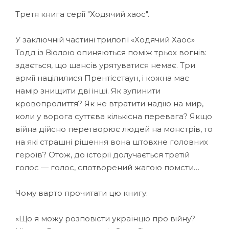
Третя книга серії "Ходячий хаос".
У заключній частині трилогії «Ходячий Хаос»
Тодд із Віолою опиняються поміж трьох вогнів:
здається, що шансів урятуватися немає. Три
армії націлилися Прентісстаун, і кожна має
намір знищити дві інші. Як зупинити
кровопролиття? Як не втратити надію на мир,
коли у ворога суттєва кількісна перевага? Якщо
війна дійсно перетворює людей на монстрів, то
на які страшні рішення вона штовхне головних
героїв? Отож, до історії долучається третій
голос — голос, спотворений жагою помсти…
Чому варто прочитати цю книгу:
«Що я можу розповісти українцю про війну?