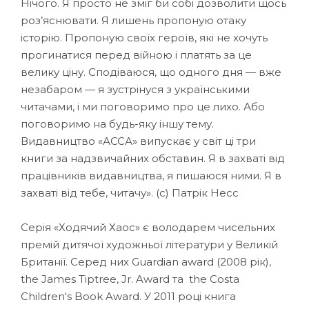
Нічого. Я просто не зміг би собі дозволити щось
роз’яснювати. Я лишень пропоную отаку
історію. Пропоную своїх героїв, які не хочуть
прогинатися перед війною і платять за це
велику ціну. Сподіваюся, що одного дня — вже
незабаром — я зустрінуся з українськими
читачами, і ми поговоримо про це лихо. Або
поговоримо на будь-яку іншу тему.
Видавництво «АССА» випускає у світ ці три
книги за надзвичайних обставин. Я в захваті від
працівників видавництва, я пишаюся ними. Я в
захваті від тебе, читачу». (с) Патрік Несс
Серія «Ходячий Хаос» є володарем чисельних
премій дитячої художньої літератури у Великій
Британії. Серед них Guardian award (2008 рік),
the James Tiptree, Jr. Award та the Costa
Children's Book Award. У 2011 році книга