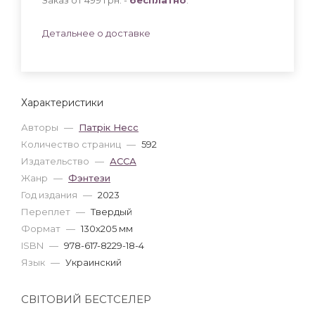
Детальнее о доставке
Характеристики
Авторы
—
Патрік Несс
Количество страниц
—
592
Издательство
—
АССА
Жанр
—
Фэнтези
Год издания
—
2023
Переплет
—
Твердый
Формат
—
130x205 мм
ISBN
—
978-617-8229-18-4
Язык
—
Украинский
СВІТОВИЙ БЕСТСЕЛЕР