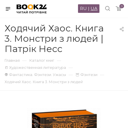
0
RU
|
UA
Ходячий Хаос. Книга
3. Монстри з людей |
Патрік Несс
—
—
Главная
Каталог книг
—
📒 Художественная литература
—
—
👽 Фантастика. Фэнтези. Ужасы
🦉 Фэнтези
Ходячий Хаос. Книга 3. Монстри з людей