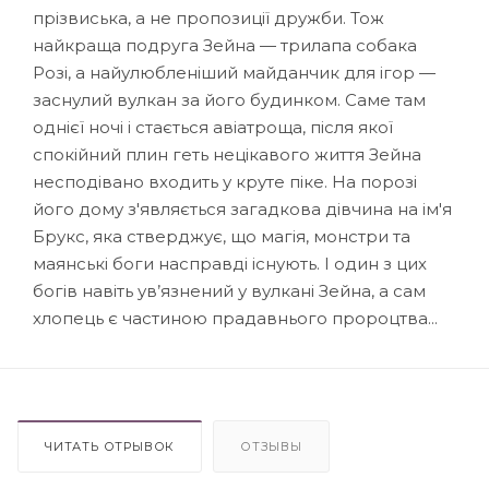
прізвиська, а не пропозиції дружби. Тож
найкраща подруга Зейна — трилапа собака
Розі, а найулюбленіший майданчик для ігор —
заснулий вулкан за його будинком. Саме там
однієї ночі і стається авіатроща, після якої
спокійний плин геть нецікавого життя Зейна
несподівано входить у круте піке. На порозі
його дому з'являється загадкова дівчина на ім'я
Брукс, яка стверджує, що магія, монстри та
маянські боги насправді існують. І один з цих
богів навіть ув’язнений у вулкані Зейна, а сам
хлопець є частиною прадавнього пророцтва...
ЧИТАТЬ ОТРЫВОК
ОТЗЫВЫ