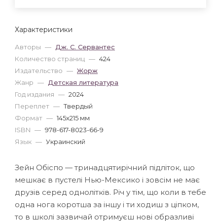
Характеристики
Авторы
—
Дж. С. Сервантес
Количество страниц
—
424
Издательство
—
Жорж
Жанр
—
Детская литература
Год издания
—
2024
Переплет
—
Твердый
Формат
—
145x215 мм
ISBN
—
978-617-8023-66-9
Язык
—
Украинский
Зейн Обіспо — тринадцятирічний підліток, що
мешкає в пустелі Нью-Мексико і зовсім не має
друзів серед однолітків. Річ у тім, що коли в тебе
одна нога коротша за іншу і ти ходиш з ціпком,
то в школі зазвичай отримуєш нові образливі