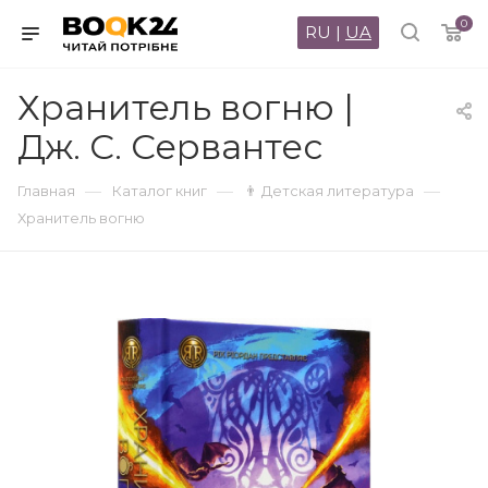
0
RU
|
UA
Хранитель вогню |
Дж. С. Сервантес
—
—
—
Главная
Каталог книг
👨 Детская литература
Хранитель вогню