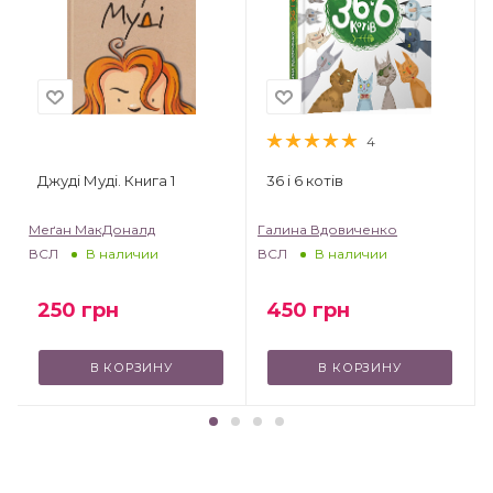
4
Джуді Муді. Книга 1
36 і 6 котів
Меґан МакДоналд
Галина Вдовиченко
ВСЛ
ВСЛ
В наличии
В наличии
250
грн
450
грн
В КОРЗИНУ
В КОРЗИНУ