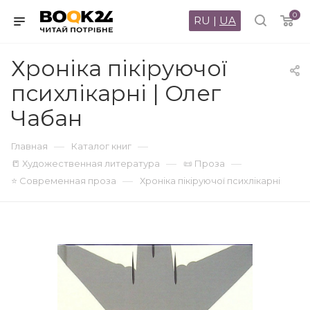
0
RU
|
UA
Хроніка пікіруючої
психлікарні | Олег
Чабан
—
—
Главная
Каталог книг
—
—
📒 Художественная литература
📜 Проза
—
⭐ Современная проза
Хроніка пікіруючої психлікарні