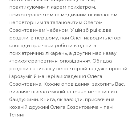
практикуючим лікарем психіатром,
психотерапевтом та медичним психологом –
неповторним та талановитим Олегом
Созонтовичем Чабаном. У цій збірці є два
розділи, в першому, пан Олег наводить історії –
спогади про часи роботи в одній із
психіатричних лікарень, а другий має назву
«психотерапевтичні оповідання». Обидва
розділи написані у неповторній та дуже простій
і зрозумілій манері викладення Олега
Созонтовича. Кожне оповідання захопить Вас,
викличе шквал емоцій та точно не залишить
байдужими. Книга, як завжди, присвячена
коханій дружині Олега Созонтовича – пані
Тетяні.