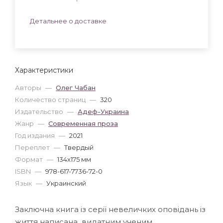
Детальнее о доставке
Характеристики
Авторы
—
Олег Чабан
Количество страниц
—
320
Издательство
—
Адеф-Украина
Жанр
—
Современная проза
Год издания
—
2021
Переплет
—
Твердый
Формат
—
134x175 мм
ISBN
—
978-617-7736-72-0
Язык
—
Украинский
Заключна книга із серії невеличких оповідань із
життя написана видатним ученим,