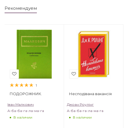
Рекомендуем
1
ПОДОРОЖНИК.
Несподівана вакансія
Іван Малкович
Джоан Роулінг
А-ба-ба-га-ла-ма-га
А-ба-ба-га-ла-ма-га
В наличии
В наличии