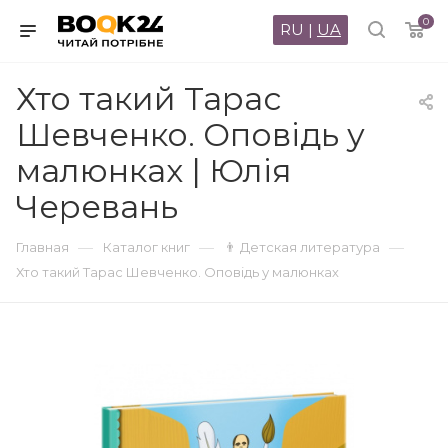
0
RU
|
UA
Хто такий Тарас
Шевченко. Оповідь у
малюнках | Юлія
Черевань
—
—
—
Главная
Каталог книг
👨 Детская литература
Хто такий Тарас Шевченко. Оповідь у малюнках