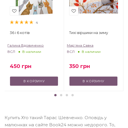
4
36 і 6 котів
Тихі віршики на зиму
Галина Вдовиченко
Мар’яна Савка
ВСЛ
ВСЛ
В наличии
В наличии
450
грн
350
грн
В КОРЗИНУ
В КОРЗИНУ
Купить Хто такий Тарас Шевченко. Оповідь у
малюнках на сайте Book24 можно недорого. То,