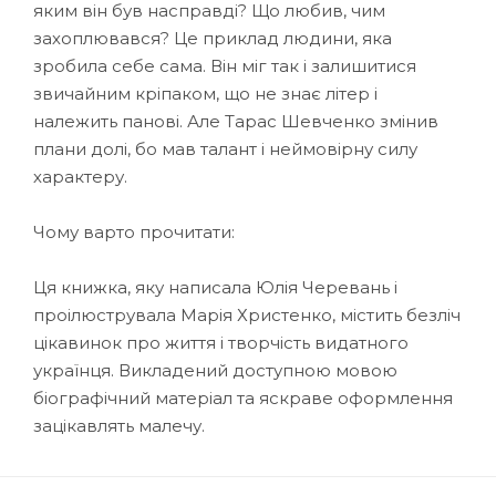
яким він був насправді? Що любив, чим
захоплювався? Це приклад людини, яка
зробила себе сама. Він міг так і залишитися
звичайним кріпаком, що не знає літер і
належить панові. Але Тарас Шевченко змінив
плани долі, бо мав талант і неймовірну силу
характеру.
Чому варто прочитати:
Ця книжка, яку написала Юлія Черевань і
проілюструвала Марія Христенко, містить безліч
цікавинок про життя і творчість видатного
українця. Викладений доступною мовою
біографічний матеріал та яскраве оформлення
зацікавлять малечу.