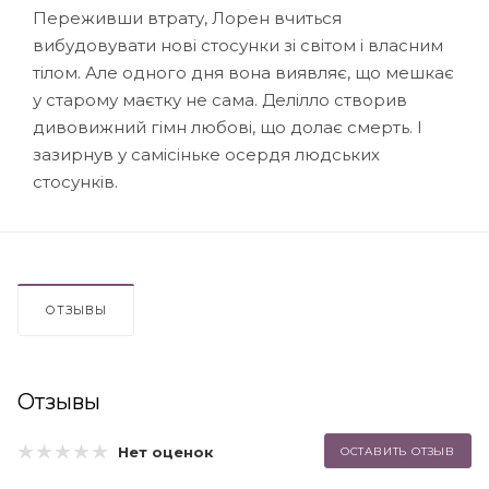
Переживши втрату, Лорен вчиться
вибудовувати нові стосунки зі світом і власним
тілом. Але одного дня вона виявляє, що мешкає
у старому маєтку не сама. Делілло створив
дивовижний гімн любові, що долає смерть. І
зазирнув у самісіньке осердя людських
стосунків.
ОТЗЫВЫ
Отзывы
Нет оценок
ОСТАВИТЬ ОТЗЫВ