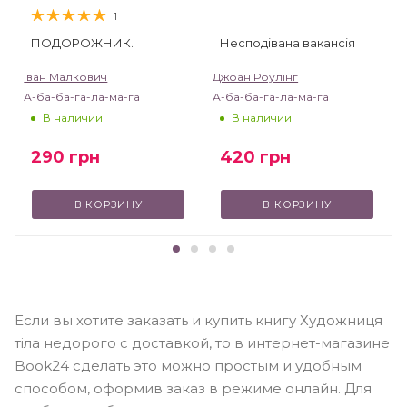
1
ПОДОРОЖНИК.
Несподівана вакансія
Іван Малкович
Джоан Роулінг
А-ба-ба-га-ла-ма-га
А-ба-ба-га-ла-ма-га
В наличии
В наличии
290
грн
420
грн
В КОРЗИНУ
В КОРЗИНУ
Если вы хотите заказать и купить книгу Художниця
тіла недорого с доставкой, то в интернет-магазине
Book24 сделать это можно простым и удобным
способом, оформив заказ в режиме онлайн. Для