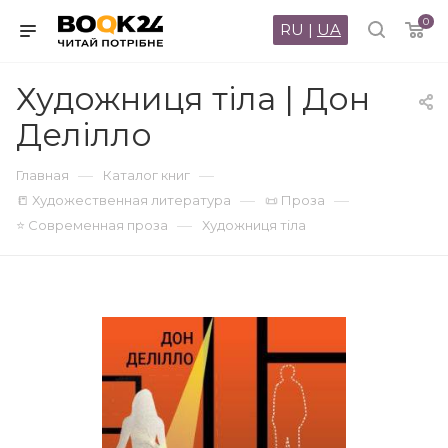
0
RU
|
UA
Художниця тіла | Дон
Делілло
—
—
Главная
Каталог книг
—
—
📒 Художественная литература
📜 Проза
—
⭐ Современная проза
Художниця тіла