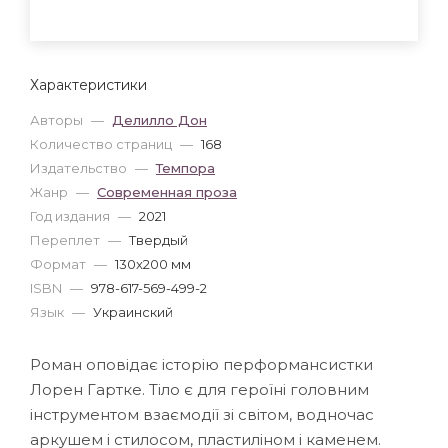
Характеристики
Авторы
—
Делилло Дон
Количество страниц
—
168
Издательство
—
Темпора
Жанр
—
Современная проза
Год издания
—
2021
Переплет
—
Твердый
Формат
—
130x200 мм
ISBN
—
978-617-569-499-2
Язык
—
Украинский
Роман оповідає історію перформансистки
Лорен Гартке. Тіло є для героїні головним
інструментом взаємодії зі світом, водночас
аркушем і стилосом, пластиліном і каменем.