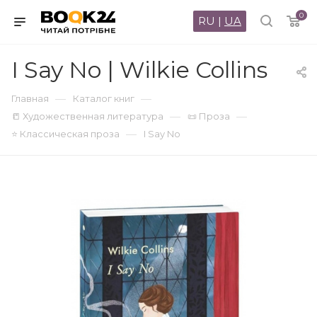
0
RU
|
UA
I Say No | Wilkie Collins
—
—
Главная
Каталог книг
—
—
📒 Художественная литература
📜 Проза
—
⭐ Классическая проза
I Say No