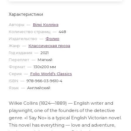
Характеристики
Авторы
—
Вілкі Коллінз
Количество страниц
—
448
Издательство
—
Фолио
Жанр
—
Классическая проза
Год издания
—
2021
Переплет
—
Мягкий
Формат
—
130x200 мм
Серия
—
Folio World’s Classics
ISBN
—
978-966-03-9610-4
Язык
—
Английский
Wilkie Collins (1824—1889) — English writer and
playwright, one of the founders of the detective
genre. «I Say No» is a typical English Victorian novel.
This novel has everything — love and adventure,