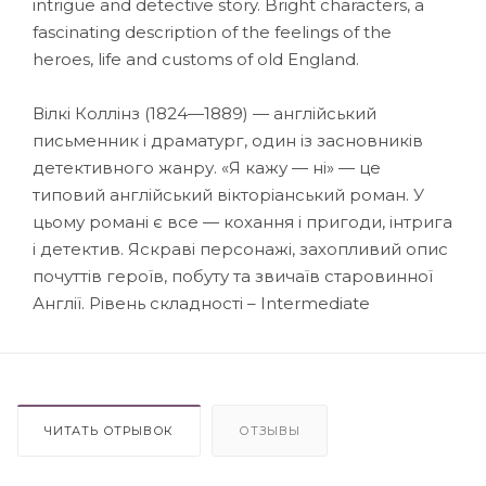
intrigue and detective story. Bright characters, a
fascinating description of the feelings of the
heroes, life and customs of old England.
Вілкі Коллінз (1824—1889) — англійський
письменник і драматург, один із засновників
детективного жанру. «Я кажу — ні» — це
типовий англійський вікторіанський роман. У
цьому романі є все — кохання і пригоди, інтрига
і детектив. Яскраві персонажі, захопливий опис
почуттів героїв, побуту та звичаїв старовинної
Англії. Рівень складності – Intermediate
ЧИТАТЬ ОТРЫВОК
ОТЗЫВЫ