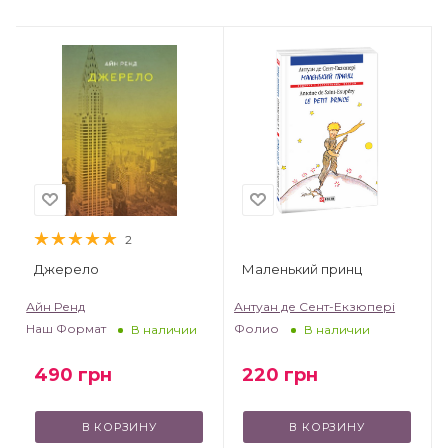
2
Джерело
Маленький принц
т
Айн Ренд
Антуан де Сент-Екзюпері
Наш Формат
Фолио
В наличии
В наличии
490
грн
220
грн
В КОРЗИНУ
В КОРЗИНУ