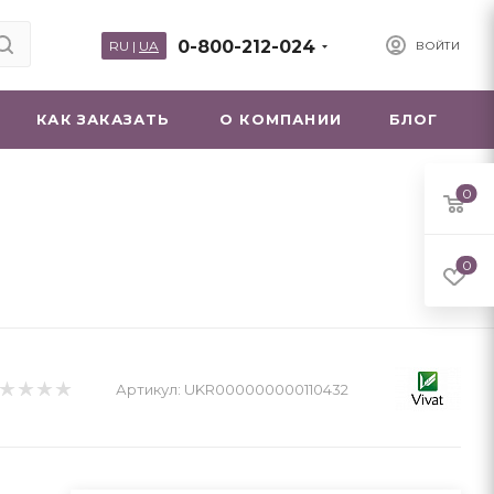
0-800-212-024
RU
|
UA
ВОЙТИ
КАК ЗАКАЗАТЬ
О КОМПАНИИ
БЛОГ
0
0
Артикул:
UKR000000000110432