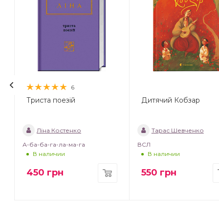
6
Триста поезій
Дитячий Кобзар
Ліна Костенко
Тарас Шевченко
А-ба-ба-га-ла-ма-га
ВСЛ
В наличии
В наличии
450
грн
550
грн