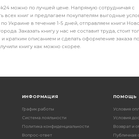
ook24 можно по лучшей цене. Напрямую сотрудничая с
ть всех книг и предлагаем покупателям выгодные усло
по Украине в течение 1-5 дней, отправляем книги Нов
рода. Заказать книгу у нас не составит труда, стоит то
 и кратким описанием и сделать оформление заказа п
лучили книгу как можно скорее.
ИНФОРМАЦИЯ
ПОМОЩЬ
График работы
Условия оп
Система лояльности
Условия до
Политика конфиденциальности
Возврат и 
Вопрос-ответ
Публичная 