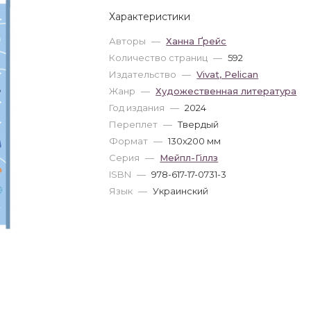
Характеристики
Авторы
—
Ханна Ґрейс
Количество страниц
—
592
Издательство
—
Vivat, Pelican
Жанр
—
Художественная литература
Год издания
—
2024
Переплет
—
Твердый
Формат
—
130x200 мм
Серия
—
Мейпл-Гіллз
ISBN
—
978-617-17-0731-3
Язык
—
Украинский