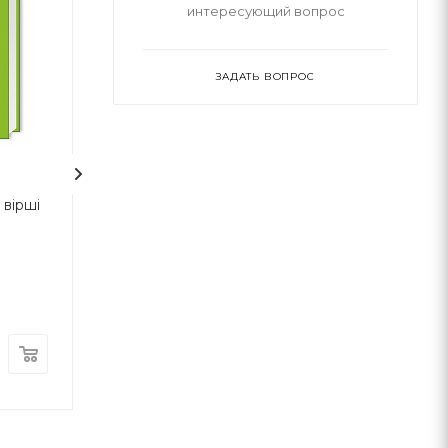
интересующий вопрос
ЗАДАТЬ ВОПРОС
1
вірші
На срібнім березі
НЕБОРАК. ЛІТ
ГОЛОВА
Николай Степанович Винграновский
Виктор Небор
А-ба-ба-га-ла-ма-га
А-ба-ба-га-ла-ма-г
В наличии
В наличии
370
грн
300
грн