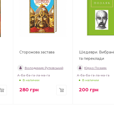
Сторожова застава
Шедеври. Вибрані 
та переклади
Володимир Рутківський
Юрко Позаяк
А-ба-ба-га-ла-ма-га
А-ба-ба-га-ла-ма-га
В наличии
В наличии
280
грн
200
грн