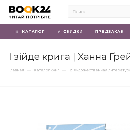
КАТАЛОГ
СКИДКИ
ПРЕДЗАКАЗ
І зійде крига | Ханна Ґре
—
—
Главная
Каталог книг
📒 Художественная литератур