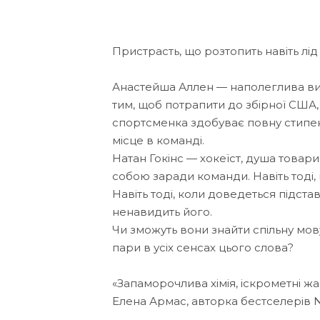
Пристрасть, що розтопить навіть лід
Анастейша Аллен — наполеглива ви
тим, щоб потрапити до збірної США, 
спортсменка здобуває повну стипенд
місце в команді.
Натан Гокінс — хокеїст, душа товар
собою заради команди. Навіть тоді,
Навіть тоді, коли доведеться підстав
ненавидить його.
Чи зможуть вони знайти спільну мов
пари в усіх сенсах цього слова?
«Запаморочлива хімія, іскрометні ж
Елена Армас, авторка бестселерів 