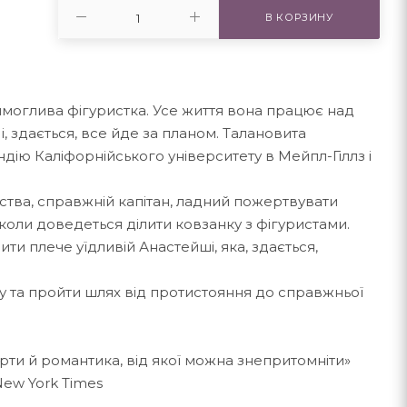
В КОРЗИНУ
моглива фігуристка. Усе життя вона працює над
і, здається, все йде за планом. Талановита
ію Каліфорнійського університету в Мейпл-Гіллз і
иства, справжній капітан, ладний пожертвувати
 коли доведеться ділити ковзанку з фігуристами.
ити плече уїдливій Анастейші, яка, здається,
у та пройти шлях від протистояння до справжньої
арти й романтика, від якої можна знепритомніти»
New York Times