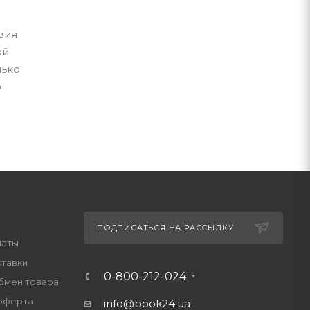
вия
ой
лько
о
ПОДПИСАТЬСЯ НА РАССЫЛКУ
латы
ставки
0-800-212-024
обмен товара
оферта
info@book24.ua