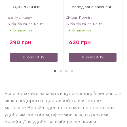
ПОДОРОЖНИК.
Несподівана вакансія
Іван Малкович
Джоан Роулінг
А-ба-ба-га-ла-ма-га
А-ба-ба-га-ла-ма-га
В наличии
В наличии
290
грн
420
грн
В КОРЗИНУ
В КОРЗИНУ
Если вы хотите заказать и купить книгу Її величність
кішка недорого с доставкой, то в интернет-
магазине Book24 сделать это можно простым и
удобным способом, оформив заказ в режиме
онлайн. Для удобства выбора все книги