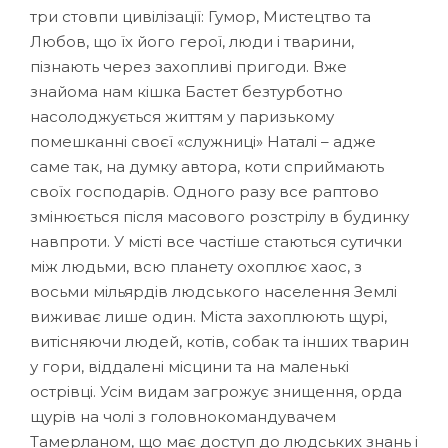
три стовпи цивілізації: Гумор, Мистецтво та
Любов, що їх його герої, люди і тварини,
пізнають через захопливі пригоди. Вже
знайома нам кішка Бастет безтурботно
насолоджується життям у паризькому
помешканні своєї «служниці» Наталі – адже
саме так, на думку автора, коти сприймають
своїх господарів. Одного разу все раптово
змінюється після масового розстрілу в будинку
навпроти. У місті все частіше стаються сутички
між людьми, всю планету охоплює хаос, з
восьми мільярдів людського населення Землі
виживає лише один. Міста захоплюють щурі,
витісняючи людей, котів, собак та інших тварин
у гори, віддалені місцини та на маленькі
острівці. Усім видам загрожує знищення, орда
щурів на чолі з головнокомандувачем
Тамерланом, що має доступ до людських знань і