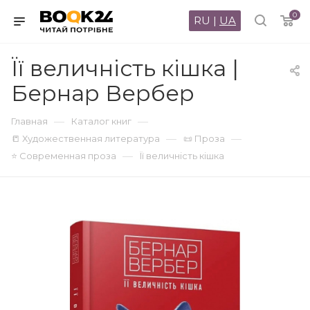
0
RU
|
UA
Її величність кішка |
Бернар Вербер
—
—
Главная
Каталог книг
—
—
📒 Художественная литература
📜 Проза
—
⭐ Современная проза
Її величність кішка