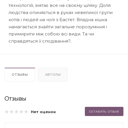
технологій, змітає все на своєму шляху. Доля
людства опиняється в руках невеликої групи
котів і людей на чолі з Бастет. Владна кішка
намагається знайти загальне порозуміння і
примирити між собою всі види. Та чи
справдяться її сподівання?..
ОТЗЫВЫ
АВТОРЫ
Отзывы
Нет оценок
ОСТАВИТЬ ОТЗЫВ