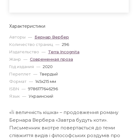
Характеристики
Авторы
—
Бернар Вербер
Количество страниц
—
296
Издательство
—
Terra Incognita
Жанр
—
Современная проза
Год издания
—
2020
Переплет
—
Твердый
Формат
—
145x215 мм
ISBN
—
9786177646296
Язык
—
Украинский
«Її величність кішка» – продовження роману
Бернара Вербера «Завтра будуть коти».
Письменник вкотре повертається до теми
співжиття видів і філософських роздумів про